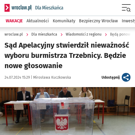
Serwis informacyjny wroclaw.pl podserwis: Dla mieszkańca
Menu
WAKACJE
Aktualności
Komunikaty
Bezpieczny Wrocław
Inwest
wroclaw.pl
Dla mieszkańca
Wiadomości z regionu
Będą ponowne 
Sąd Apelacyjny stwierdził nieważność
wyboru burmistrza Trzebnicy. Będzie
nowe głosowanie
Data publikacji:
Autor:
artykuł
24.07.2024 15:29 |
Mirosława Kuczkowska
Udostępnij
Kliknij, aby powiększyć