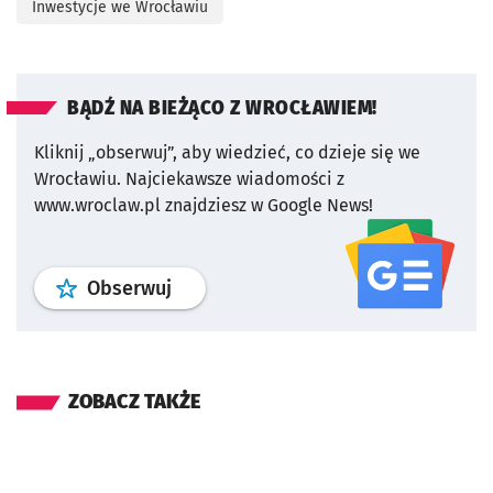
Inwestycje we Wrocławiu
BĄDŹ NA BIEŻĄCO Z WROCŁAWIEM!
Kliknij „obserwuj”, aby wiedzieć, co dzieje się we
Wrocławiu.
Najciekawsze wiadomości z
www.wroclaw.pl znajdziesz w Google News!
profil
google news
serwisu wroclaw
Obserwuj
ZOBACZ TAKŻE