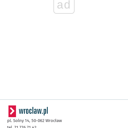
ad
pl. Solny 14,
50-062
Wrocław
tel. 71 776 71 42