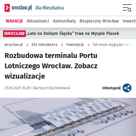
Serwis informacyjny wroclaw.pl podserwis: Dla mieszkańca
Menu
WAKACJE
Aktualności
Komunikaty
Bezpieczny Wrocław
Inwest
WROCŁAW
„Lato na Dolnym Śląsku” trwa na Wyspie Piasek
wroclaw.pl
Dla mieszkańca
Inwestycje
Tak może wyglądać wrocła
Rozbudowa terminalu Portu
Lotniczego Wrocław. Zobacz
wizualizacje
Data publikacji:
Autor:
artykuł
31.01.2025 10:20 |
Bartosz Chochołowski
Udostępnij
Kliknij, aby powiększyć