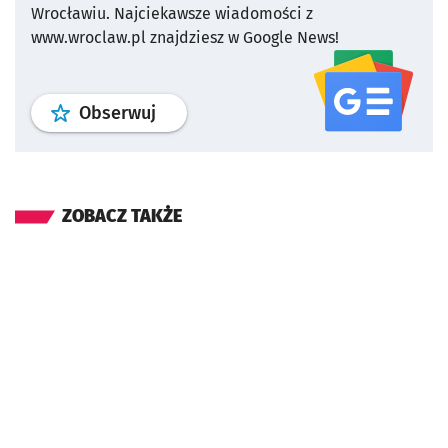
Wrocławiu.
Najciekawsze wiadomości z
www.wroclaw.pl znajdziesz w Google News!
profil
google news
serwisu wroclaw
Obserwuj
ZOBACZ TAKŻE