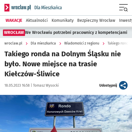
Serwis informacyjny wroclaw.pl podserwis: Dla mieszkańca
Menu
WAKACJE
Aktualności
Komunikaty
Bezpieczny Wrocław
Inwest
WROCŁAW
We Wrocławiu potrzebni pracownicy z kompetencjami
wroclaw.pl
Dla mieszkańca
Wiadomości z regionu
Takiego ronda na Dolnym Śląsku nie
było. Nowe miejsce na trasie
Kiełczów-Śliwice
Data publikacji:
Autor:
artykuł
18.05.2023 16:58 |
Tomasz Wysocki
Udostępnij
Kliknij, aby powiększyć