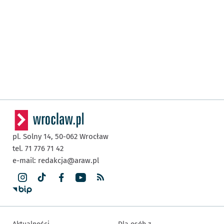
pl. Solny 14,
50-062
Wrocław
tel. 71 776 71 42
e-mail:
redakcja@araw.pl