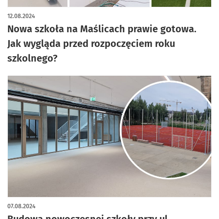
artykuł z galerią zdjęć
12.08.2024
Nowa szkoła na Maślicach prawie gotowa.
Jak wygląda przed rozpoczęciem roku
szkolnego?
07.08.2024
Budowa nowoczesnej szkoły przy ul.