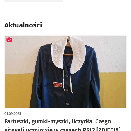
Aktualności
artykuł z galerią zdjęć
01.09.2025
Fartuszki, gumki-myszki, liczydła. Czego
używali uczniowie w czasach PRL? [ZDJĘCIA]