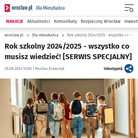
Serwis informacyjny wroclaw.pl podserwis: Dla mieszkańca
Menu
WAKACJE
Aktualności
Komunikaty
Bezpieczny Wrocław
Inwest
wroclaw.pl
Dla mieszkańca
Rok szkolny 2024/2025 - wszystko co musi
Rok szkolny 2024/2025 - wszystko co
musisz wiedzieć! [SERWIS SPECJALNY]
Data publikacji:
Autor:
artykuł
29.08.2024 13:00 |
Paulina Krawczyk
Udostępnij
Kliknij, aby powiększyć