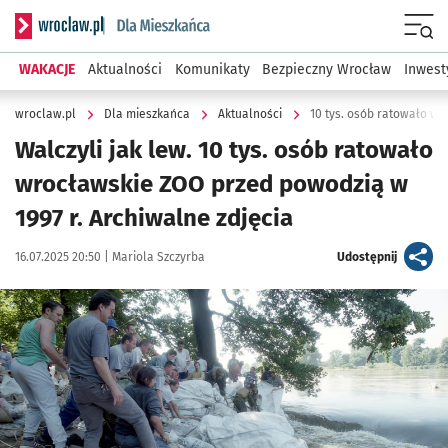
Serwis informacyjny wroclaw.pl podserwis: Dla mieszkańca
Menu
WAKACJE
Aktualności
Komunikaty
Bezpieczny Wrocław
Inwest
wroclaw.pl
Dla mieszkańca
Aktualności
10 tys. osób ratowało wr
Walczyli jak lew. 10 tys. osób ratowało
wrocławskie ZOO przed powodzią w
1997 r. Archiwalne zdjęcia
Data publikacji:
Autor:
artykuł
16.07.2025 20:50 |
Mariola Szczyrba
Udostępnij
Kliknij, aby zobaczyć galerię