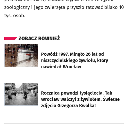
zoologiczny i jego zwierzęta przyszło ratować blisko 10
tys. osób.
ZOBACZ RÓWNIEŻ
otworzy się w nowej karcie
Powódź 1997. Minęło 26 lat od
niszczycielskiego żywiołu, który
nawiedził Wrocław
otworzy się w nowej karcie
Rocznica powodzi tysiąclecia. Tak
Wrocław walczył z żywiołem. Świetne
zdjęcia Grzegorza Kwolka!