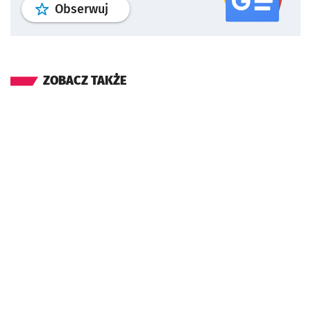
profil
google news
serwisu wroclaw
Obserwuj
ZOBACZ TAKŻE