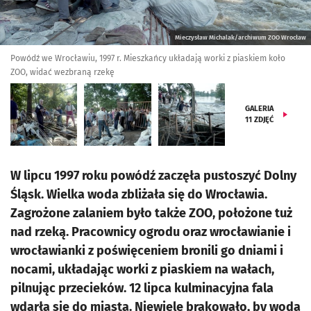
Mieczysław Michalak/archiwum ZOO Wrocław
Powódź we Wrocławiu, 1997 r. Mieszkańcy układają worki z piaskiem koło
ZOO, widać wezbraną rzekę
GALERIA
11
ZDJĘĆ
W lipcu 1997 roku powódź zaczęła pustoszyć Dolny
Śląsk. Wielka woda zbliżała się do Wrocławia.
Zagrożone zalaniem było także ZOO, położone tuż
nad rzeką. Pracownicy ogrodu oraz wrocławianie i
wrocławianki z poświęceniem bronili go dniami i
nocami, układając worki z piaskiem na wałach,
pilnując przecieków. 12 lipca kulminacyjna fala
wdarła się do miasta. Niewiele brakowało, by woda