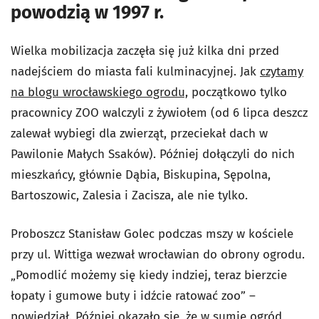
powodzią w 1997 r.
Wielka mobilizacja zaczęła się już kilka dni przed
nadejściem do miasta fali kulminacyjnej. Jak
czytamy
na blogu wrocławskiego ogrodu,
początkowo tylko
pracownicy ZOO walczyli z żywiołem (od 6 lipca deszcz
zalewał wybiegi dla zwierząt, przeciekał dach w
Pawilonie Małych Ssaków). Później dołączyli do nich
mieszkańcy, głównie Dąbia, Biskupina, Sępolna,
Bartoszowic, Zalesia i Zacisza, ale nie tylko.
Proboszcz Stanisław Golec p
odczas mszy w kościele
przy ul. Wittiga
wezwał wrocławian do obrony ogrodu.
„Pomodlić możemy się kiedy indziej, teraz bierzcie
łopaty i gumowe buty i idźcie ratować zoo” –
powiedział. Później okazało się, że w sumie ogród