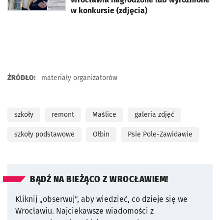
w konkursie (zdjęcia)
ŹRÓDŁO:
materiały organizatorów
szkoły
remont
Maślice
galeria zdjęć
szkoły podstawowe
Ołbin
Psie Pole-Zawidawie
BĄDŹ NA BIEŻĄCO Z WROCŁAWIEM!
Kliknij „obserwuj”, aby wiedzieć, co dzieje się we
Wrocławiu.
Najciekawsze wiadomości z