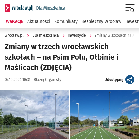
Serwis informacyjny wroclaw.pl podserwis: Dla mieszkańca
Menu
WAKACJE
Aktualności
Komunikaty
Bezpieczny Wrocław
Inwest
wroclaw.pl
Dla mieszkańca
Inwestycje
Zmiany w szkołach na Maśl
Zmiany w trzech wrocławskich
szkołach – na Psim Polu, Ołbinie i
Maślicach (ZDJĘCIA)
Data publikacji:
Autor:
artykuł
07.10.2024 10:31 |
Błażej Organisty
Udostępnij
Kliknij, aby zobaczyć galerię