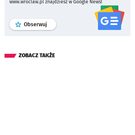
www.wroclaw.pl znajdziesz w Google News!
profil
google news
serwisu wroclaw
Obserwuj
ZOBACZ TAKŻE