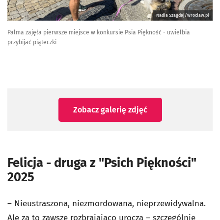
Nadia Szagdaj/wroclaw.pl
Palma zajęła pierwsze miejsce w konkursie Psia Piękność - uwielbia
przybijać piąteczki
Zobacz galerię zdjęć
Felicja - druga z "Psich Piękności"
2025
– Nieustraszona, niezmordowana, nieprzewidywalna.
Ale za to zawsze rozbrajająco urocza – szczególnie