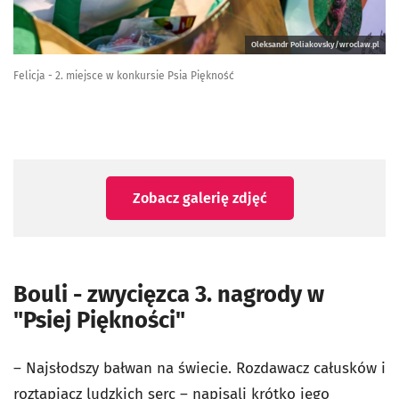
Oleksandr Poliakovsky/wroclaw.pl
Felicja - 2. miejsce w konkursie Psia Piękność
Zobacz galerię zdjęć
Bouli - zwycięzca 3. nagrody w
"Psiej Piękności"
–
Najsłodszy bałwan na świecie. Rozdawacz całusków i
roztapiacz ludzkich serc – napisali krótko jego