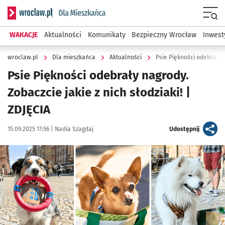
Serwis informacyjny wroclaw.pl podserwis: Dla mieszkańca
Menu
WAKACJE
Aktualności
Komunikaty
Bezpieczny Wrocław
Inwest
wroclaw.pl
Dla mieszkańca
Aktualności
Psie Piękności odebrały n
Psie Piękności odebrały nagrody.
Zobaczcie jakie z nich słodziaki! |
ZDJĘCIA
Data publikacji:
Autor:
artykuł
15.09.2025 17:56 |
Nadia Szagdaj
Udostępnij
Kliknij, aby zobaczyć galerię