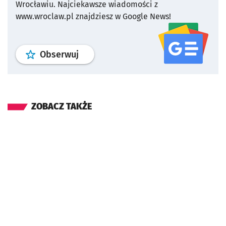
Wrocławiu.
Najciekawsze wiadomości z
www.wroclaw.pl znajdziesz w Google News!
profil
google news
serwisu wroclaw
Obserwuj
ZOBACZ TAKŻE