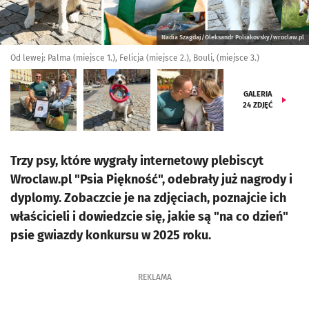
Nadia Szagdaj/Oleksandr Poliakovsky/wroclaw.pl
Od lewej: Palma (miejsce 1.), Felicja (miejsce 2.), Bouli, (miejsce 3.)
GALERIA
24
ZDJĘĆ
Trzy psy, które wygrały internetowy plebiscyt
Wroclaw.pl "Psia Piękność", odebrały już nagrody i
dyplomy. Zobaczcie je na zdjęciach, poznajcie ich
właścicieli i dowiedzcie się, jakie są "na co dzień"
psie gwiazdy konkursu w 2025 roku.
REKLAMA