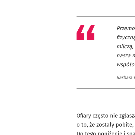
Przemoc
fizyczn
milczą,
nasza r
współo
Barbara 
Ofiary często nie zgłasz
o to, że zostały pobite
Do tego poniżenie i spa