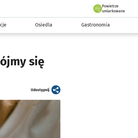
Powietrze
we Wrocławiu
 mieszkańca
umiarkowane
cje
Osiedla
Gastronomia
bójmy się
artykuł
Udostępnij