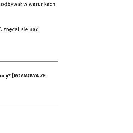
rę odbywał w warunkach
K. znęcał się nad
omocy? [ROZMOWA ZE