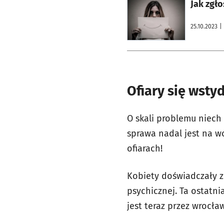
otworzy się w nowej karcie
Jak zgł
25.10.2023
|
Ofiary się wsty
O skali problemu niech
sprawa nadal jest na wo
ofiarach!
Kobiety doświadczały ze
psychicznej. Ta ostatni
jest teraz przez wrocław