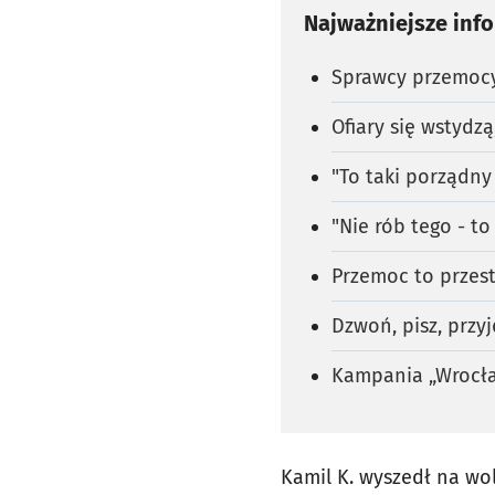
Najważniejsze inf
Sprawcy przemocy
Ofiary się wstydz
"To taki porządny
"Nie rób tego - t
Przemoc to przest
Dzwoń, pisz, przyj
Kampania „Wrocł
Kamil K. wyszedł na wol