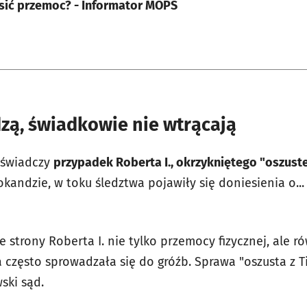
osić przemoc? - Informator MOPS
dzą, świadkowie nie wtrącają
 świadczy
przypadek Roberta I., okrzykniętego "oszust
kandzie, w toku śledztwa pojawiły się doniesienia o... 
 strony Roberta I. nie tylko przemocy fizycznej, ale r
a często sprowadzała się do gróźb. Sprawa "oszusta z 
ski sąd.