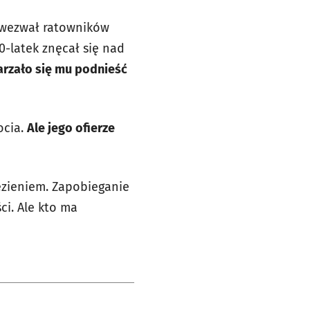
, wezwał ratowników
0-latek znęcał się nad
arzało się mu podnieść
ocia.
Ale jego ofierze
ęzieniem. Zapobieganie
ci. Ale kto ma