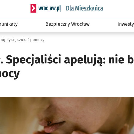
Serwis informacyjny wroclaw.pl podserwis: Dla
unikaty
Bezpieczny Wrocław
Inwesty
ie bójmy się szukać pomocy
ł. Specjaliści apelują: nie 
mocy