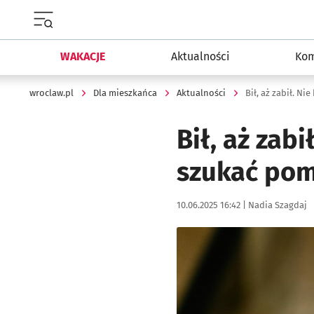
Menu główne portalu wroclaw.pl
WAKACJE
Aktualności
Kom
wroclaw.pl
Dla mieszkańca
Aktualności
Bił, aż zabił. N
Bił, aż zabi
szukać po
Data publikacji:
Autor:
10.06.2025 16:42 |
Nadia Szagdaj
Kliknij, aby powiększyć