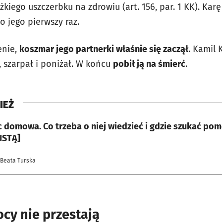
kiego uszczerbku na zdrowiu (art. 156, par. 1 KK). Ka
to jego pierwszy raz.
enie,
koszmar jego partnerki właśnie się zaczął
. Kamil 
, szarpał i poniżał. W końcu
pobił ją na śmierć
.
IEŻ
 domowa. Co trzeba o niej wiedzieć i gdzie szukać p
ISTĄ]
 Beata Turska
cy nie przestają