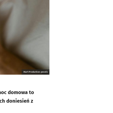
Mart Production-pexels
zemoc domowa to
ch doniesień z