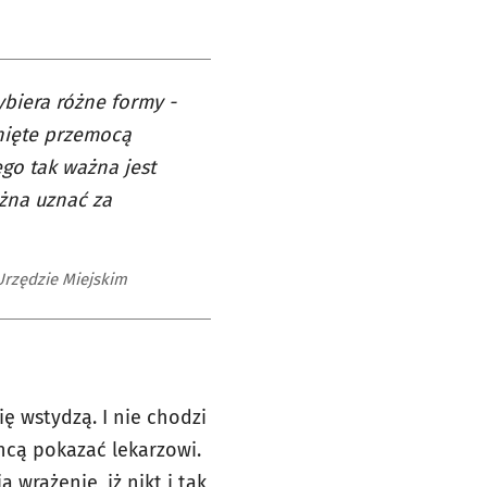
biera różne formy -
nięte przemocą
ego tak ważna jest
żna uznać za
Urzędzie Miejskim
ię wstydzą. I nie chodzi
chcą pokazać lekarzowi.
 wrażenie, iż nikt i tak