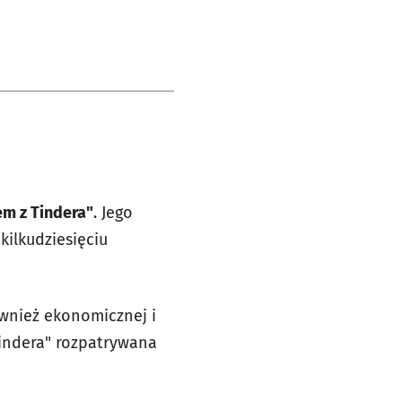
em z Tindera"
. Jego
kilkudziesięciu
ównież ekonomicznej i
Tindera" rozpatrywana