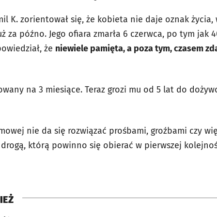
il K. zorientował się, że kobieta nie daje oznak życia
ż za późno. Jego ofiara zmarła 6 czerwca, po tym jak 4
 powiedział, że
niewiele pamięta, a poza tym, czasem zd
owany na 3 miesiące. Teraz grozi mu od 5 lat do dożyw
owej nie da się rozwiązać prośbami, groźbami czy wi
 drogą, którą powinno się obierać w pierwszej kolejnoś
IEŻ