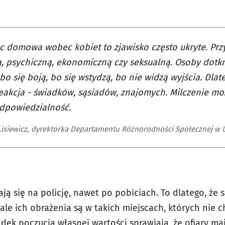
 domowa wobec kobiet to zjawisko często ukryte. Przy
ą, psychiczną, ekonomiczną czy seksualną. Osoby dotk
 bo się boją, bo się wstydzą, bo nie widzą wyjścia. Dlat
eakcja - świadków, sąsiadów, znajomych. Milczenie mo
dpowiedzialność.
Lisiewicz, dyrektorka Departamentu Różnorodności Społecznej w 
ają się na policję, nawet po pobiciach. To dlatego, że s
, ale ich obrażenia są w takich miejscach, których nie 
dek poczucia własnej wartości sprawiają, że ofiary mają