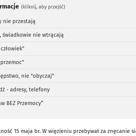
ormacje
(kliknij, aby przejść)
 nie przestają
ą, świadkowie nie wtrącają
 człowiek"
o przemoc"
ępstwo, nie "obyczaj"
dź - adresy, telefony
aw BEZ Przemocy”
ność 15 maja br. W więzieniu przebywał za znęcanie się 