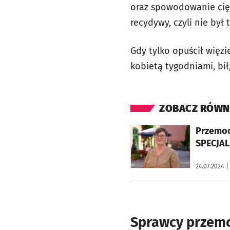
oraz spowodowanie cięż
recydywy, czyli nie był 
Gdy tylko opuścił więzi
kobietą tygodniami, bił
ZOBACZ RÓWN
otworzy się w nowej karcie
Przemoc
SPECJAL
24.07.2024
|
Sprawcy przemo