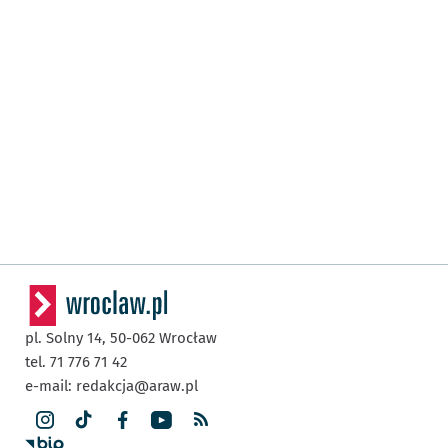
pl. Solny 14,
50-062
Wrocław
tel. 71 776 71 42
e-mail:
redakcja@araw.pl