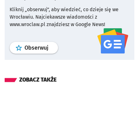
Kliknij „obserwuj”, aby wiedzieć, co dzieje się we
Wrocławiu.
Najciekawsze wiadomości z
www.wroclaw.pl znajdziesz w Google News!
profil
google news
serwisu wroclaw
Obserwuj
ZOBACZ TAKŻE