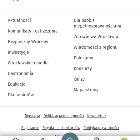
Aktualności
Dla osób z
niepełnosprawnościami
Komunikaty i ostrzeżenia
Zdrowie we Wrocławiu
Bezpieczny Wrocław
Wiadomości z regionu
Inwestycje
Polecamy
Wrocławskie osiedla
Konkursy
Gastronomia
Quizy
Edukacja
Mapa strony
Dla seniorów
Inne informacje
Redakcja
Deklaracja dostępności
Newsletter
Regulamin
Regulamin konkursów
Polityka prywatności
Strona główna - wroclaw.pl
Ustawienia cookies