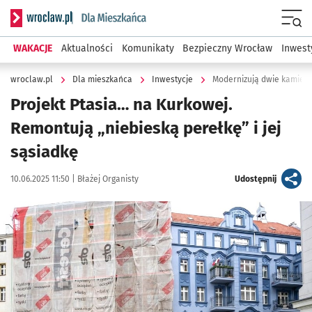
Serwis informacyjny wroclaw.pl podserwis: Dla mieszkańca
Menu
WAKACJE
Aktualności
Komunikaty
Bezpieczny Wrocław
Inwest
wroclaw.pl
Dla mieszkańca
Inwestycje
Modernizują dwie kamieni
Projekt Ptasia… na Kurkowej.
Remontują „niebieską perełkę” i jej
sąsiadkę
Data publikacji:
Autor:
artykuł
10.06.2025 11:50 |
Błażej Organisty
Udostępnij
Kliknij, aby zobaczyć galerię