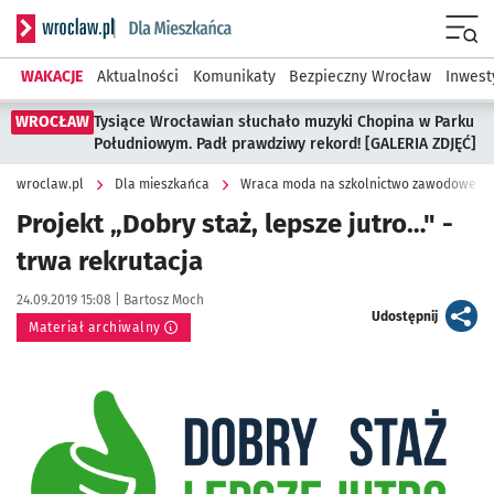
Serwis informacyjny wroclaw.pl podserwis: Dla mieszkańca
Menu
WAKACJE
Aktualności
Komunikaty
Bezpieczny Wrocław
Inwest
WROCŁAW
Tysiące Wrocławian słuchało muzyki Chopina w Parku
Południowym. Padł prawdziwy rekord! [GALERIA ZDJĘĆ]
wroclaw.pl
Dla mieszkańca
Wraca moda na szkolnictwo zawodowe. R
Projekt „Dobry staż, lepsze jutro…" -
trwa rekrutacja
Data publikacji:
Autor:
24.09.2019 15:08 |
Bartosz Moch
artykuł
Udostępnij
Materiał archiwalny
Kliknij, aby powiększyć