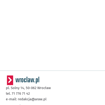
pl. Solny 14,
50-062
Wrocław
tel. 71 776 71 42
e-mail:
redakcja@araw.pl