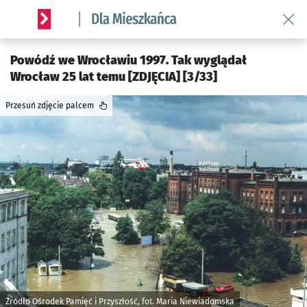
Wróć 
Serwis informacyjny wroclaw.pl podserwis: Dla mieszkańca
Powódź we Wrocławiu 1997. Tak wyglądał
Wrocław 25 lat temu [ZDJĘCIA] [3/33]
Przesuń zdjęcie palcem
Źródło Ośrodek Pamięć i Przyszłość, fot. Maria Niewiadomska