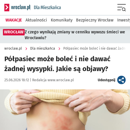
Serwis informacyjny wroclaw.pl podserwis: Dla mieszkańca
Menu
WAKACJE
Aktualności
Komunikaty
Bezpieczny Wrocław
Inwest
WROCŁAW
Z czego wynikają zmiany w cenniku wywozu śmieci we
Wrocławiu?
wroclaw.pl
Dla mieszkańca
Półpasiec może boleć i nie dawać żadnej 
Półpasiec może boleć i nie dawać
żadnej wysypki. Jakie są objawy?
Data publikacji:
Autor:
artykuł
25.06.2026 18:12 |
Redakcja www.wroclaw.pl
Udostępnij
Kliknij, aby powiększyć