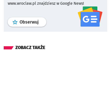
www.wroclaw.pl znajdziesz w Google News!
profil
google news
serwisu wroclaw
Obserwuj
ZOBACZ TAKŻE