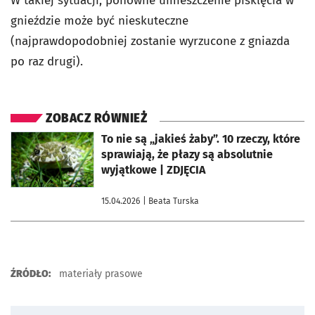
W takiej sytuacji, ponowne umieszczenie pisklęcia w
gnieździe może być nieskuteczne
(najprawdopodobniej zostanie wyrzucone z gniazda
po raz drugi).
ZOBACZ RÓWNIEŻ
otworzy się w nowej karcie
To nie są „jakieś żaby”. 10 rzeczy, które
sprawiają, że płazy są absolutnie
wyjątkowe | ZDJĘCIA
15.04.2026
| Beata Turska
ŹRÓDŁO:
materiały prasowe