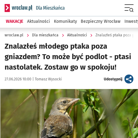
Serwis informacyjny wroclaw.pl podserwis: Dla mieszkańca
Menu
WAKACJE
Aktualności
Komunikaty
Bezpieczny Wrocław
Inwest
wroclaw.pl
Dla mieszkańca
Aktualności
Znalazłeś ptaka poza gni
Znalazłeś młodego ptaka poza
gniazdem? To może być podlot - ptasi
nastolatek. Zostaw go w spokoju!
Data publikacji:
Autor:
artykuł
27.06.2026 10:00 |
Tomasz Wysocki
Udostępnij
Kliknij, aby powiększyć