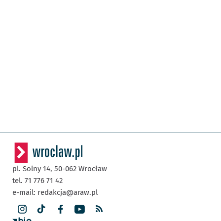
pl. Solny 14,
50-062
Wrocław
tel. 71 776 71 42
e-mail:
redakcja@araw.pl