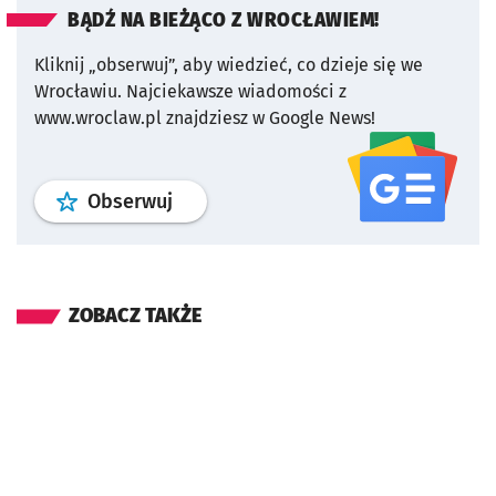
BĄDŹ NA BIEŻĄCO Z WROCŁAWIEM!
Kliknij „obserwuj”, aby wiedzieć, co dzieje się we
Wrocławiu.
Najciekawsze wiadomości z
www.wroclaw.pl znajdziesz w Google News!
profil
google news
serwisu wroclaw
Obserwuj
ZOBACZ TAKŻE