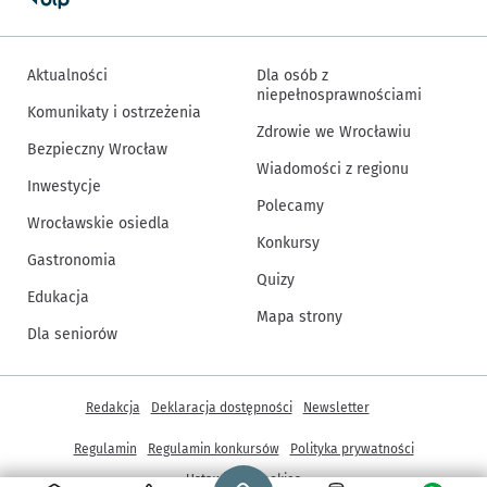
Aktualności
Dla osób z
niepełnosprawnościami
Komunikaty i ostrzeżenia
Zdrowie we Wrocławiu
Bezpieczny Wrocław
Wiadomości z regionu
Inwestycje
Polecamy
Wrocławskie osiedla
Konkursy
Gastronomia
Quizy
Edukacja
Mapa strony
Dla seniorów
Inne informacje
Redakcja
Deklaracja dostępności
Newsletter
Regulamin
Regulamin konkursów
Polityka prywatności
Strona główna - wroclaw.pl
Ustawienia cookies