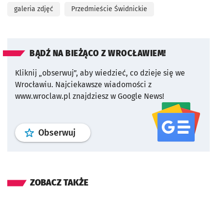
galeria zdjęć
Przedmieście Świdnickie
BĄDŹ NA BIEŻĄCO Z WROCŁAWIEM!
Kliknij „obserwuj”, aby wiedzieć, co dzieje się we
Wrocławiu.
Najciekawsze wiadomości z
www.wroclaw.pl znajdziesz w Google News!
profil
google news
serwisu wroclaw
Obserwuj
ZOBACZ TAKŻE