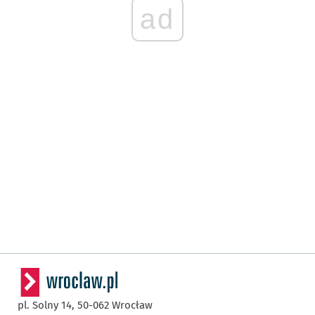
ad
pl. Solny 14,
50-062
Wrocław