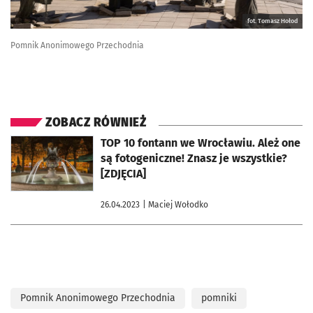
fot. Tomasz Hołod
Pomnik Anonimowego Przechodnia
ZOBACZ RÓWNIEŻ
otworzy się w nowej karcie
TOP 10 fontann we Wrocławiu. Ależ one
są fotogeniczne! Znasz je wszystkie?
[ZDJĘCIA]
26.04.2023
| Maciej Wołodko
Pomnik Anonimowego Przechodnia
pomniki