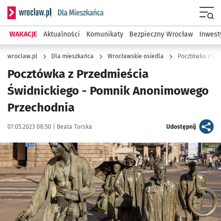
Serwis informacyjny wroclaw.pl podserwis: Dla mieszkańca
Menu
WAKACJE
Aktualności
Komunikaty
Bezpieczny Wrocław
Inwest
wroclaw.pl
Dla mieszkańca
Wrocławskie osiedla
Pocztówka z Pr
Pocztówka z Przedmieścia
Świdnickiego - Pomnik Anonimowego
Przechodnia
Data publikacji:
Autor:
artykuł
07.05.2023 08:50 |
Beata Turska
Udostępnij
Kliknij, aby zobaczyć galerię
Kliknij, aby powiększyć