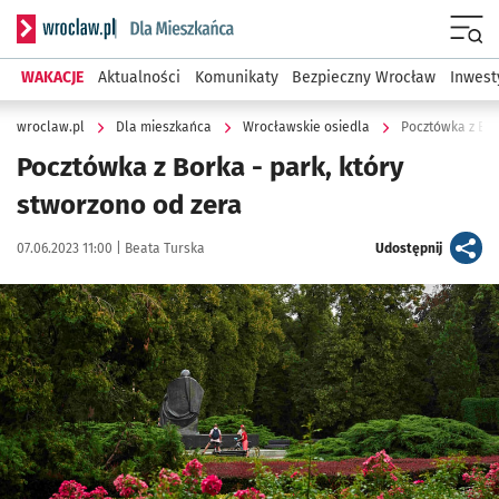
Serwis informacyjny wroclaw.pl podserwis: Dla mieszkańca
Menu
WAKACJE
Aktualności
Komunikaty
Bezpieczny Wrocław
Inwest
wroclaw.pl
Dla mieszkańca
Wrocławskie osiedla
Pocztówka z Bor
Pocztówka z Borka - park, który
stworzono od zera
Data publikacji:
Autor:
artykuł
07.06.2023 11:00 |
Beata Turska
Udostępnij
Kliknij, aby powiększyć