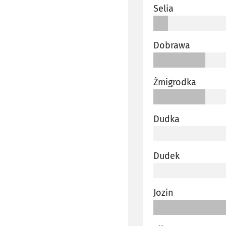
Selia
Dobrawa
Żmigrodka
Dudka
Dudek
Jozin