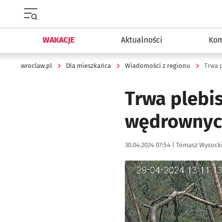
Menu główne portalu wroclaw.pl
WAKACJE
Aktualności
Kom
wroclaw.pl
Dla mieszkańca
Wiadomości z regionu
Trwa plebi
wędrownych
Data publikacji:
Autor:
30.04.2024 07:54 |
Tomasz Wysock
Kliknij, aby powiększyć