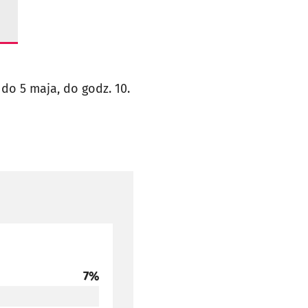
o 5 maja, do godz. 10.
głosów
7%