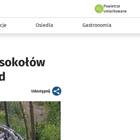
Powietrze
we Wrocławiu
 mieszkańca
umiarkowane
cje
Osiedla
Gastronomia
 sokołów
d
artykuł
Udostępnij