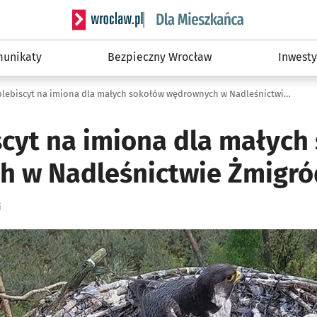
Serwis informacyjny wroclaw.pl podserwis: Dla
unikaty
Bezpieczny Wrocław
Inwesty
Trwa plebiscyt na imiona dla małych sokołów wędrownych w Nadleśnictwie Żmigród
scyt na imiona dla małych
 w Nadleśnictwie Żmigró
i