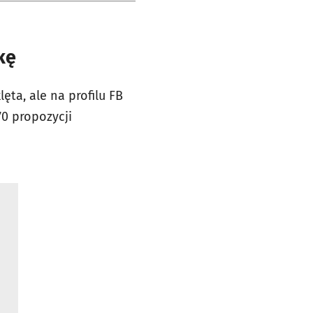
kę
ęta, ale na profilu FB
70 propozycji