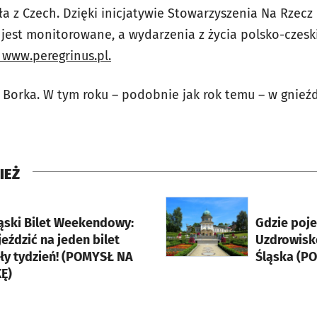
ła z Czech. Dzięki inicjatywie Stowarzyszenia Na Rzecz 
 jest monitorowane, a wydarzenia z życia polsko-czes
 www.peregrinus.pl.
 i Borka. W tym roku – podobnie jak rok temu – w gnieźd
IEŻ
rcie
otworzy się w nowej karci
ąski Bilet Weekendowy:
Gdzie poj
eździć na jeden bilet
Uzdrowisk
ały tydzień! (POMYSŁ NA
Śląska (P
Ę)