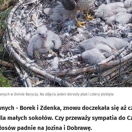
ych w Dolnie Baryczy. Na zdjęciu jeden dorosły ptak i cztery pisklęta
ych - Borek i Zdenka, znowu doczekała się aż cz
dla małych sokołów. Czy przeważy sympatia do C
głosów padnie na Jozina i Dobrawę.