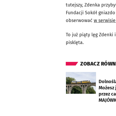
tutejszy, Zdenka przyby
Fundacji Sokół gniazdo
obserwować
w serwisie
To już piąty lęg Zdenki
pisklęta.
ZOBACZ RÓWN
otworzy się w nowej ka
Dolnośl
Możesz j
przez c
MAJÓWK