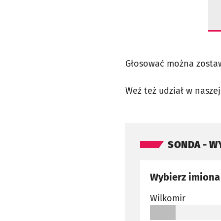
Głosować można zostawi
Weź też udział w nasze
Pomiń sondę
SONDA
- W
Wybierz imiona
Wilkomir