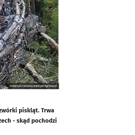
materiał z serwisu www.peregrinus.pl
wórki piskląt. Trwa
zech - skąd pochodzi