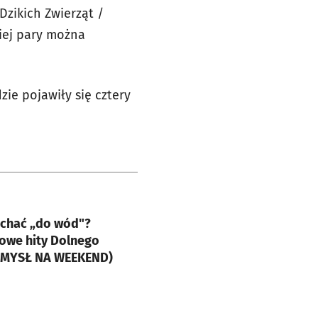
Dzikich Zwierząt /
kiej pary można
zie pojawiły się cztery
e
echać „do wód"?
owe hity Dolnego
OMYSŁ NA WEEKEND)