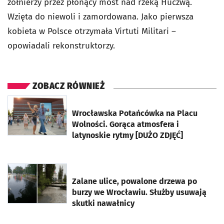
żołnierzy przez płonący most nad rzeką Huczwą.
Wzięta do niewoli i zamordowana. Jako pierwsza
kobieta w Polsce otrzymała Virtuti Militari –
opowiadali rekonstruktorzy.
ZOBACZ RÓWNIEŻ
otworzy się w nowej karcie
Wrocławska Potańcówka na Placu
Wolności. Gorąca atmosfera i
latynoskie rytmy [DUŻO ZDJĘĆ]
otworzy się w nowej karcie
Zalane ulice, powalone drzewa po
burzy we Wrocławiu. Służby usuwają
skutki nawałnicy