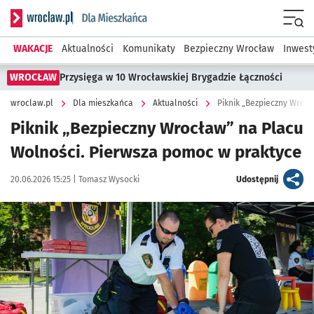
Serwis informacyjny wroclaw.pl podserwis: Dla mieszkańca
Menu
WAKACJE
Aktualności
Komunikaty
Bezpieczny Wrocław
Inwest
WROCŁAW
Przysięga w 10 Wrocławskiej Brygadzie Łączności
wroclaw.pl
Dla mieszkańca
Aktualności
Piknik „Bezpieczny Wrocł
Piknik „Bezpieczny Wrocław” na Placu
Wolności. Pierwsza pomoc w praktyce
Data publikacji:
Autor:
artykuł
20.06.2026 15:25 |
Tomasz Wysocki
Udostępnij
Kliknij, aby zobaczyć galerię