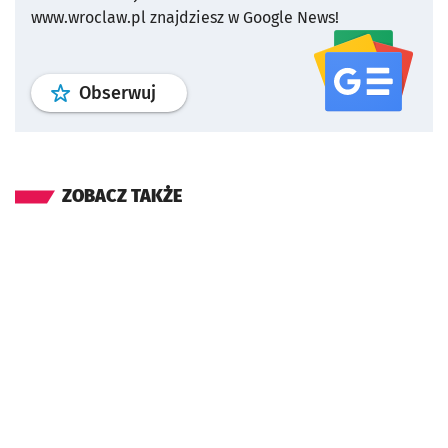
www.wroclaw.pl znajdziesz w Google News!
profil
google news
serwisu wroclaw
Obserwuj
ZOBACZ TAKŻE