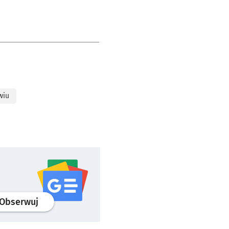
wiu
profil
google news
serwisu wroclaw.pl
Obserwuj