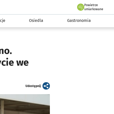
Powietrze
we Wrocławiu
 mieszkańca
umiarkowane
cje
Osiedla
Gastronomia
no.
ycie we
artykuł
Udostępnij