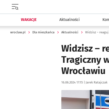
Menu główne portalu wroclaw.pl
WAKACJE
Aktualności
Kom
wroclaw.pl
Dla mieszkańca
Aktualności
Widzisz – reaguj 
Widzisz – r
Tragiczny w
Wrocławiu
Data publikacji:
Autor:
16.06.2024 17:15 |
Jarek Ratajczak
Kliknij, aby zobaczyć galer