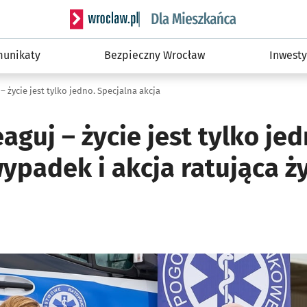
Serwis informacyjny wroclaw.pl podserwis: Dla
unikaty
Bezpieczny Wrocław
Inwesty
– życie jest tylko jedno. Specjalna akcja
eaguj – życie jest tylko jed
ypadek i akcja ratująca ż
ię