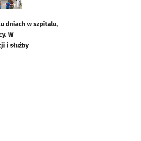
u dniach w szpitalu,
cy. W
i i służby