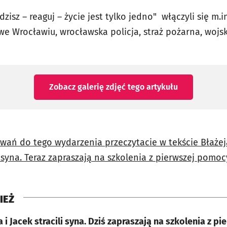
dzisz – reaguj – życie jest tylko jedno" włączyli się m.in
e Wrocławiu, wrocławska policja, straż pożarna, wojs
Zobacz galerię zdjęć
tego artykułu
wań do tego wydarzenia przeczytacie w tekście Błażej
i syna. Teraz zapraszają na szkolenia z pierwszej pomocy
IEŻ
i Jacek stracili syna. Dziś zapraszają na szkolenia z p