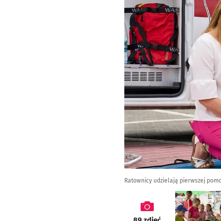
Ratownicy udzielają pierwszej pom
galeria
89
zdjęć