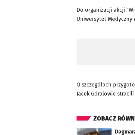
Do organizacji akcji "Wi
Uniwersytet Medyczny w
O szczegółach przygoto
Jacek Góralowie stracil
ZOBACZ RÓWN
otworzy się w nowej karcie
Dagmara 