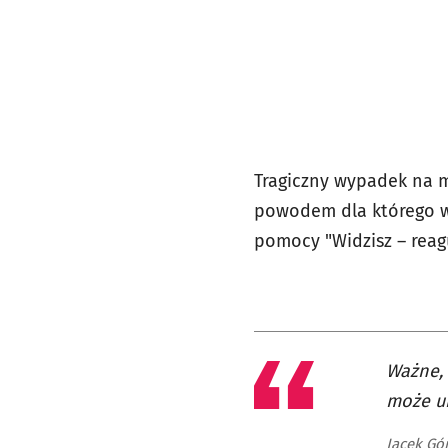
Tragiczny wypadek na m
powodem dla którego w 
pomocy "Widzisz – reaguj
Ważne, 
może ur
Jacek Gór