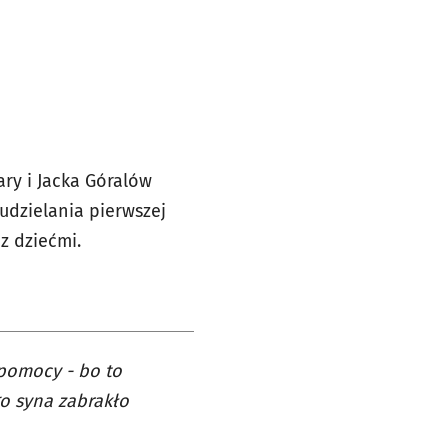
ry i Jacka Góralów
udzielania pierwszej
 z dziećmi.
 pomocy - bo to
go syna zabrakło