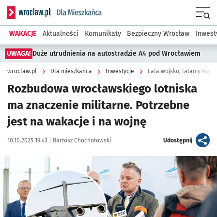
Serwis informacyjny wroclaw.pl podserwis: Dla mieszkańca
Menu
WAKACJE
Aktualności
Komunikaty
Bezpieczny Wrocław
Inwest
UWAGA!
Duże utrudnienia na autostradzie A4 pod Wrocławiem
wroclaw.pl
Dla mieszkańca
Inwestycje
Lata wojsko, latamy stąd 
Rozbudowa wrocławskiego lotniska
ma znaczenie militarne. Potrzebne
jest na wakacje i na wojnę
Data publikacji:
Autor:
artykuł
10.10.2025 19:43 |
Bartosz Chochołowski
Udostępnij
Kliknij, aby powiększyć