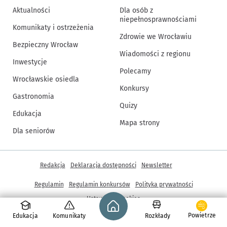
Aktualności
Dla osób z
niepełnosprawnościami
Komunikaty i ostrzeżenia
Zdrowie we Wrocławiu
Bezpieczny Wrocław
Wiadomości z regionu
Inwestycje
Polecamy
Wrocławskie osiedla
Konkursy
Gastronomia
Quizy
Edukacja
Mapa strony
Dla seniorów
Inne informacje
Redakcja
Deklaracja dostępności
Newsletter
Regulamin
Regulamin konkursów
Polityka prywatności
Strona główna - wroclaw.pl
Ustawienia cookies
Powietrze
Edukacja
Komunikaty
Rozkłady
© Copyright 2005-2026, ARAW S.A., Gmina Wrocław