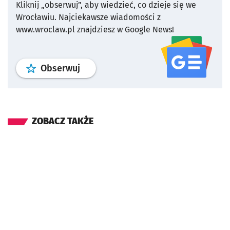
Kliknij „obserwuj”, aby wiedzieć, co dzieje się we
Wrocławiu.
Najciekawsze wiadomości z
www.wroclaw.pl znajdziesz w Google News!
profil
google news
serwisu wroclaw
Obserwuj
ZOBACZ TAKŻE