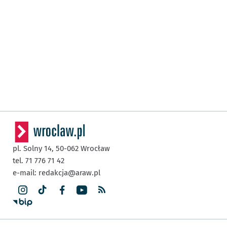
pl. Solny 14,
50-062
Wrocław
tel. 71 776 71 42
e-mail:
redakcja@araw.pl