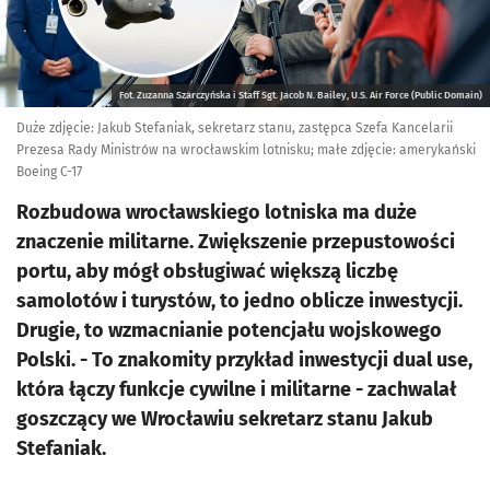
Fot. Zuzanna Szarczyńska i Staff Sgt. Jacob N. Bailey, U.S. Air Force (Public Domain)
Duże zdjęcie: Jakub Stefaniak, sekretarz stanu, zastępca Szefa Kancelarii
Prezesa Rady Ministrów na wrocławskim lotnisku; małe zdjęcie: amerykański
Boeing C-17
Rozbudowa wrocławskiego lotniska ma duże
znaczenie militarne. Zwiększenie przepustowości
portu, aby mógł obsługiwać większą liczbę
samolotów i turystów, to jedno oblicze inwestycji.
Drugie, to wzmacnianie potencjału wojskowego
Polski. - To znakomity przykład inwestycji dual use,
która łączy funkcje cywilne i militarne - zachwalał
goszczący we Wrocławiu sekretarz stanu Jakub
Stefaniak.