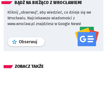
BĄDŹ NA BIEŻĄCO Z WROCŁAWIEM!
Kliknij „obserwuj”, aby wiedzieć, co dzieje się we
Wrocławiu.
Najciekawsze wiadomości z
www.wroclaw.pl znajdziesz w Google News!
profil
google news
serwisu wroclaw
Obserwuj
ZOBACZ TAKŻE