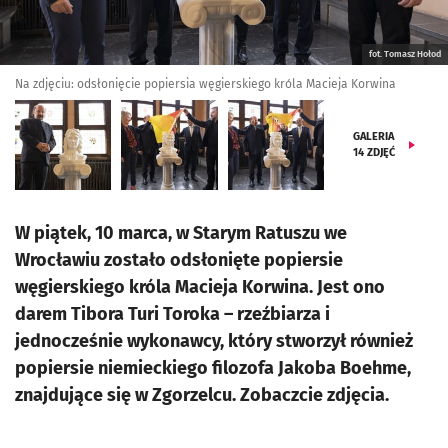
fot. Tomasz Hołod
Na zdjęciu: odsłonięcie popiersia węgierskiego króla Macieja Korwina
GALERIA
14
ZDJĘĆ
W piątek, 10 marca, w Starym Ratuszu we
Wrocławiu zostało odsłonięte popiersie
węgierskiego króla Macieja Korwina. Jest ono
darem Tibora Turi Toroka – rzeźbiarza i
jednocześnie wykonawcy, który stworzył również
popiersie niemieckiego filozofa Jakoba Boehme,
znajdujące się w Zgorzelcu. Zobaczcie zdjęcia.