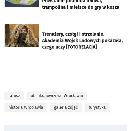
Powstanie piramida linowa,
trampolina i miejsce do gry w kosza
otworzy się w nowej karcie
Trenażery, czołgi i strzelanie.
Akademia Wojsk Lądowych pokazała,
czego uczy [FOTORELACJA]
ratusz
obcokrajowcy we Wrocławiu
historia Wrocławia
galeria zdjęć
turystyka