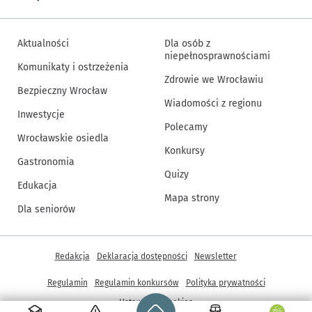
Aktualności
Dla osób z
niepełnosprawnościami
Komunikaty i ostrzeżenia
Zdrowie we Wrocławiu
Bezpieczny Wrocław
Wiadomości z regionu
Inwestycje
Polecamy
Wrocławskie osiedla
Konkursy
Gastronomia
Quizy
Edukacja
Mapa strony
Dla seniorów
Inne informacje
Redakcja
Deklaracja dostępności
Newsletter
Regulamin
Regulamin konkursów
Polityka prywatności
Strona główna - wroclaw.pl
Ustawienia cookies