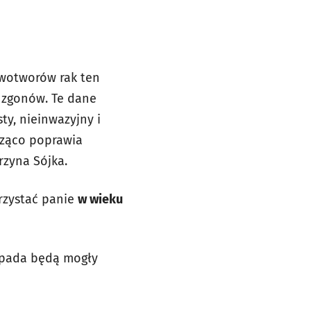
owotworów rak ten
. zgonów. Te dane
ty, nieinwazyjny i
ząco poprawia
rzyna Sójka.
zystać panie
w wieku
topada będą mogły