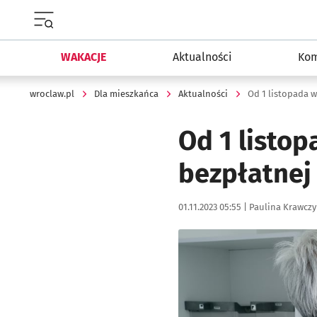
Menu główne portalu wroclaw.pl
WAKACJE
Aktualności
Kom
wroclaw.pl
Dla mieszkańca
Aktualności
Od 1 listop
bezpłatne
Data publikacji:
Autor:
01.11.2023 05:55 |
Paulina Krawczy
Kliknij, aby powiększyć