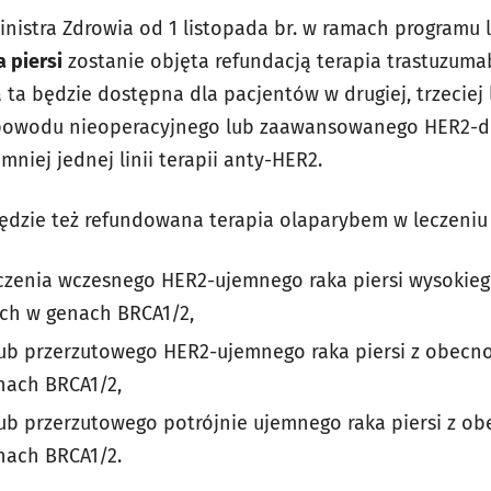
inistra Zdrowia od 1 listopada br. w ramach programu
a piersi
zostanie objęta refundacją terapia trastuzum
ta będzie dostępna dla pacjentów w drugiej, trzeciej l
 powodu nieoperacyjnego lub zaawansowanego HER2-do
niej jednej linii terapii anty-HER2.
będzie też refundowana terapia olaparybem w leczeniu r
czenia wczesnego HER2-ujemnego raka piersi wysokieg
ych w genach BRCA1/2,
b przerzutowego HER2-ujemnego raka piersi z obecno
nach BRCA1/2,
 przerzutowego potrójnie ujemnego raka piersi z ob
nach BRCA1/2.