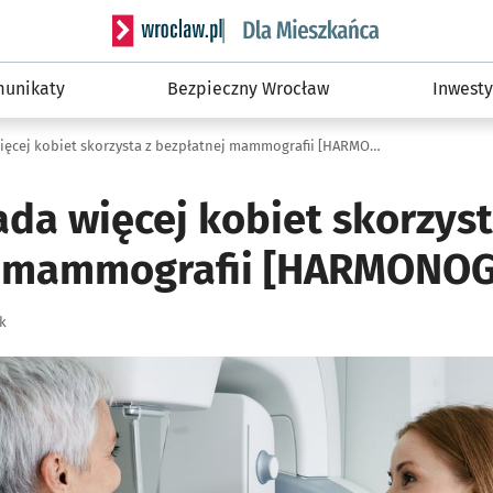
Serwis informacyjny wroclaw.pl podserwis: Dla
unikaty
Bezpieczny Wrocław
Inwesty
Od 1 listopada więcej kobiet skorzysta z bezpłatnej mammografii [HARMONOGRAM]
ada więcej kobiet skorzyst
j mammografii [HARMONO
k