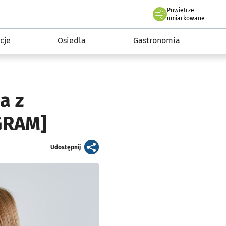
Powietrze
we Wrocławiu
 mieszkańca
umiarkowane
cje
Osiedla
Gastronomia
a z
GRAM]
artykuł
Udostępnij