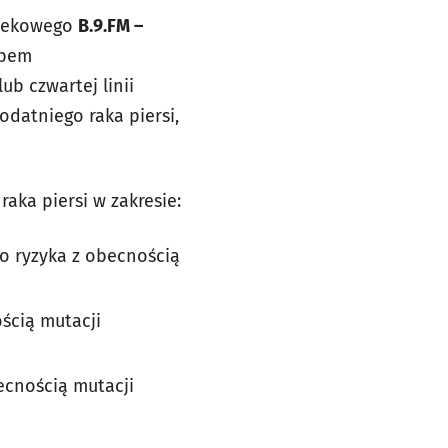
 lekowego
B.9.FM –
abem
ub czwartej linii
datniego raka piersi,
aka piersi w zakresie:
o ryzyka z obecnością
ścią mutacji
ecnością mutacji