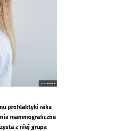
shutterstock
u profilaktyki raka
dania mammograficzne
zysta z niej grupa