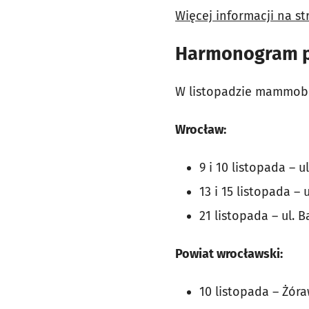
Więcej informacji na st
Harmonogram p
W listopadzie mammobu
Wrocław:
9 i 10 listopada – 
13 i 15 listopada –
21 listopada – ul. 
Powiat wrocławski:
10 listopada – Żóra