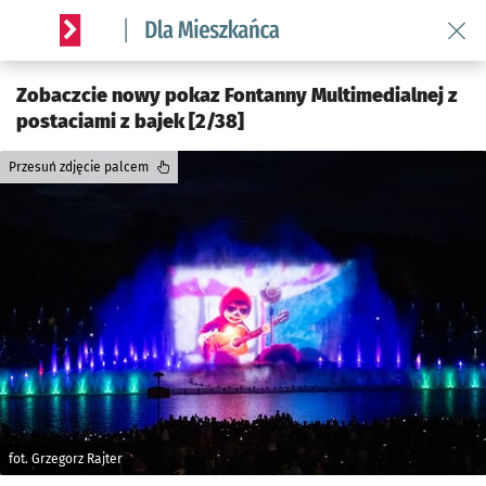
Wróć 
Serwis informacyjny wroclaw.pl podserwis: Dla mieszkańca
Zobaczcie nowy pokaz Fontanny Multimedialnej z
postaciami z bajek [2/38]
Przesuń zdjęcie palcem
fot. Grzegorz Rajter