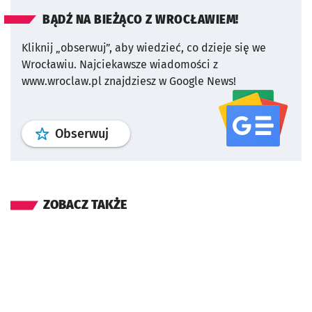
BĄDŹ NA BIEŻĄCO Z WROCŁAWIEM!
Kliknij „obserwuj”, aby wiedzieć, co dzieje się we
Wrocławiu.
Najciekawsze wiadomości z
www.wroclaw.pl znajdziesz w Google News!
profil
google news
serwisu wroclaw
Obserwuj
ZOBACZ TAKŻE