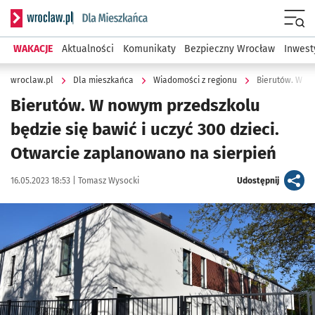
Serwis informacyjny wroclaw.pl podserwis: Dla mieszkańca
Menu
WAKACJE
Aktualności
Komunikaty
Bezpieczny Wrocław
Inwest
wroclaw.pl
Dla mieszkańca
Wiadomości z regionu
Bierutów. W nowym przedszkolu
będzie się bawić i uczyć 300 dzieci.
Otwarcie zaplanowano na sierpień
Data publikacji:
Autor:
artykuł
16.05.2023 18:53 |
Tomasz Wysocki
Udostępnij
Kliknij, aby zobaczyć galerię