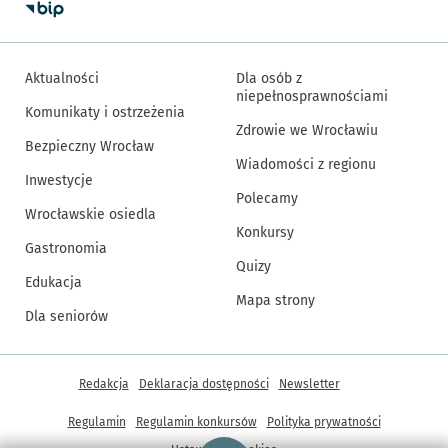
Aktualności
Dla osób z
niepełnosprawnościami
Komunikaty i ostrzeżenia
Zdrowie we Wrocławiu
Bezpieczny Wrocław
Wiadomości z regionu
Inwestycje
Polecamy
Wrocławskie osiedla
Konkursy
Gastronomia
Quizy
Edukacja
Mapa strony
Dla seniorów
Inne informacje
Redakcja
Deklaracja dostępności
Newsletter
Regulamin
Regulamin konkursów
Polityka prywatności