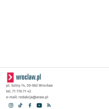
pl. Solny 14,
50-062
Wrocław
tel. 71 776 71 42
e-mail:
redakcja@araw.pl