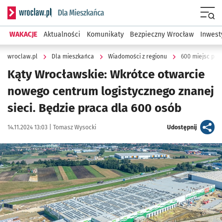
Serwis informacyjny wroclaw.pl podserwis: Dla mieszkańca
Menu
WAKACJE
Aktualności
Komunikaty
Bezpieczny Wrocław
Inwest
wroclaw.pl
Dla mieszkańca
Wiadomości z regionu
600 miejsc pr
Kąty Wrocławskie: Wkrótce otwarcie
nowego centrum logistycznego znanej
sieci. Będzie praca dla 600 osób
Data publikacji:
Autor:
artykuł
14.11.2024 13:03 |
Tomasz Wysocki
Udostępnij
Kliknij, aby powiększyć