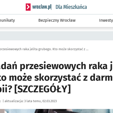
Serwis informacyjny wroclaw.pl podserwis: Dla
unikaty
Bezpieczny Wrocław
Inwesty
Program badań przesiewowych raka jelita grubego. Kto może skorzystać z darmowej kolonoskopii? [SZCZEGÓŁY]
dań przesiewowych raka j
to może skorzystać z dar
ii? [SZCZEGÓŁY]
k
|
aktualizacja:
3 lata temu, 02.03.2023