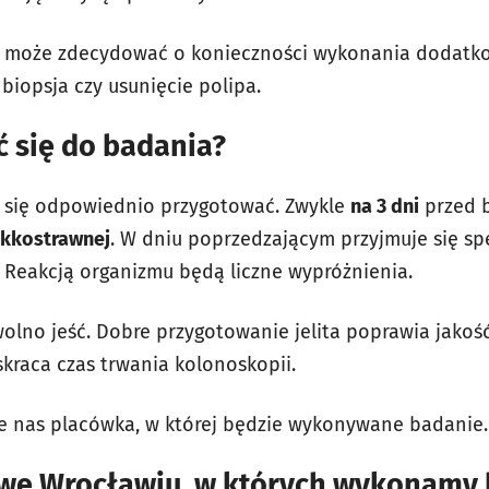
z może zdecydować o konieczności wykonania dodatk
biopsja czy usunięcie polipa.
ć się do badania?
y się odpowiednio przygotować.
Zwykle
na 3 dni
przed 
ekkostrawnej
. W dniu poprzedzającym przyjmuje się sp
. Reakcją organizmu będą liczne wypróżnienia.
olno jeść
.
Dobre przygotowanie jelita poprawia jakoś
skraca czas trwania kolonoskopii.
e nas placówka, w której będzie wykonywane badanie.
 we Wrocławiu, w których wykonamy