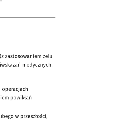
(z zastosowaniem żelu
eciwskazań medycznych.
a operacjach
kiem powikłań
bego w przeszłości,