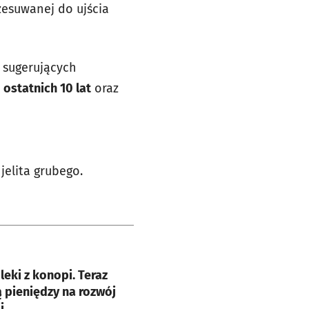
zesuwanej do ujścia
sugerujących
u
ostatnich 10 lat
oraz
jelita grubego.
e
leki z konopi. Teraz
 pieniędzy na rozwój
i