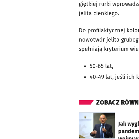
giętkiej rurki wprowadz
jelita cienkiego.
Do profilaktycznej kolo
nowotwór jelita grubeg
spełniają kryterium wi
50-65 lat,
40-49 lat, jeśli ic
ZOBACZ RÓWN
otworzy się w nowej ka
Jak wyg
pandemii
wojny w