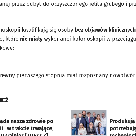
anej przez odbyt do oczyszczonego jelita grubego i pr
noskopii kwalifikują się osoby
bez objawów klinicznych
o, które
nie miały
wykonanej kolonoskopii w przeciąg
ekowe:
h krewny pierwszego stopnia miał rozpoznany nowotwór 
IEŻ
rcie
otworzy się w nowej karci
ląda nasze zdrowie po
Produkują 
 i w trakcie trwającej
potrzebują
 Ukrainie? [ZOBACZ]
technologi