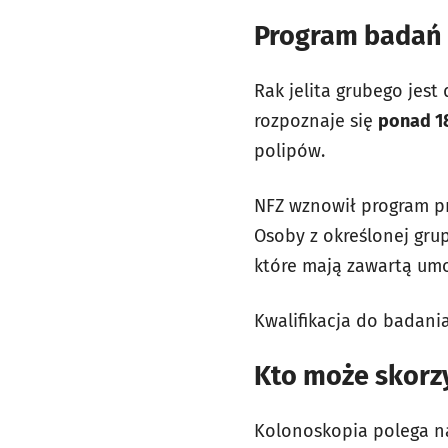
Program badań 
Rak jelita grubego jes
rozpoznaje się
ponad 18
polipów.
NFZ wznowił program pr
Osoby z określonej grup
które mają zawartą umo
Kwalifikacja do badani
Kto może skorz
Kolonoskopia polega na