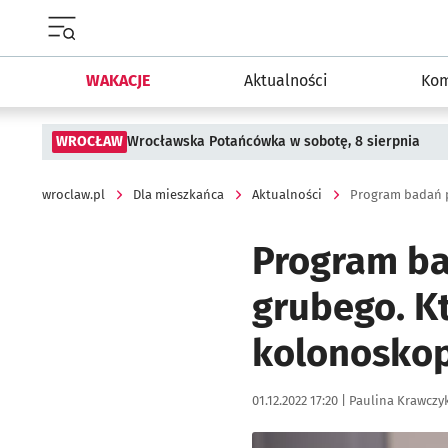
Menu główne portalu wroclaw.pl
WAKACJE
Aktualności
Kom
WROCŁAW
Wrocławska Potańcówka w sobotę, 8 sierpnia
wroclaw.pl
Dla mieszkańca
Aktualności
Program ba
grubego. K
kolonoskop
Data publikacji:
Autor:
01.12.2022 17:20 |
Paulina Krawczy
Kliknij, aby powiększyć