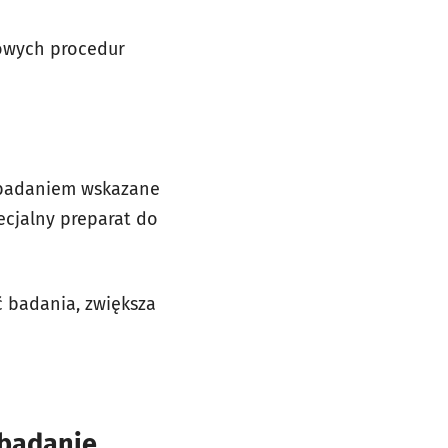
owych procedur
badaniem wskazane
ecjalny preparat do
ć badania, zwiększa
 badanie