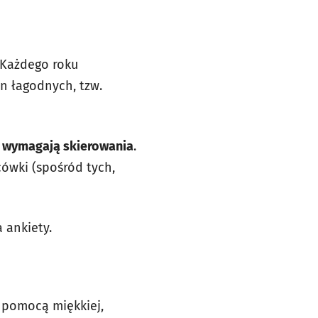
 Każdego roku
an łagodnych, tzw.
e wymagają skierowania
.
cówki (spośród tych,
 ankiety.
a pomocą miękkiej,