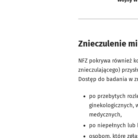
Znieczulenie m
NFZ pokrywa również ko
znieczulającego) przys
Dostęp do badania w z
po przebytych rozl
ginekologicznych, 
medycznych,
po niepełnych lub 
osobom, które zgła