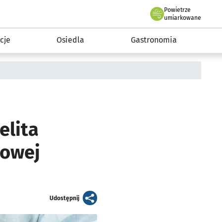
Powietrze
we Wrocławiu
 mieszkańca
umiarkowane
cje
Osiedla
Gastronomia
elita
mowej
artykuł
Udostępnij