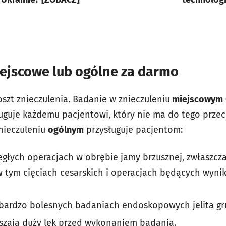
iejscowe lub ogólne za darmo
szt znieczulenia. Badanie w znieczuleniu
miejscowym
ługuje każdemu pacjentowi, który nie ma do tego prz
nieczuleniu
ogólnym
przysługuje pacjentom:
egłych operacjach w obrębie jamy brzusznej, zwłaszcz
w tym cięciach cesarskich i operacjach będących wyni
bardzo bolesnych badaniach endoskopowych jelita gru
szają duży lęk przed wykonaniem badania.