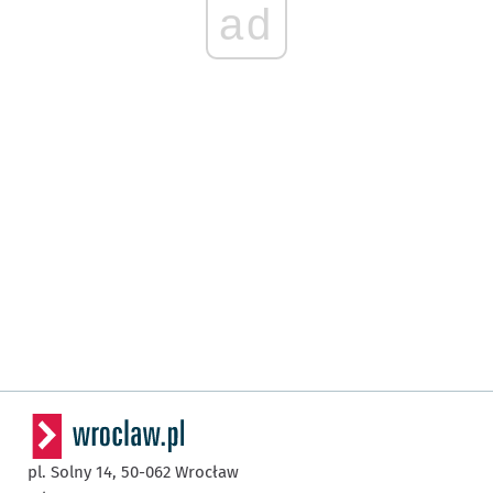
ad
pl. Solny 14,
50-062
Wrocław