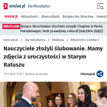
Serwis informacyjny wroclaw.pl podserwis: Dla mieszkańca
Menu
WAKACJE
Aktualności
Komunikaty
Bezpieczny Wrocław
Inwest
WROCŁAW
Tysiące Wrocławian słuchało muzyki Chopina w Parku
Południowym. Padł prawdziwy rekord! [GALERIA ZDJĘĆ}
wroclaw.pl
Dla mieszkańca
Edukacja
Aktualności z edukacji
Nauczyciele złożyli ślubowanie. Mamy
zdjęcia z uroczystości w Starym
Ratuszu
Data publikacji:
Autor:
artykuł
11.12.2025 17:25 |
Paulina Krawczyk
Udostępnij
Kliknij, aby zobaczyć galerię