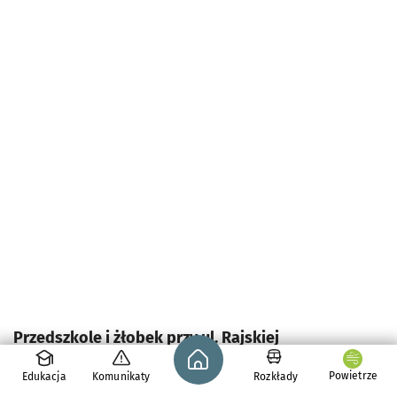
Przedszkole i żłobek przy ul. Rajskiej
Strona główna - wroclaw.pl
Powietrze
Edukacja
Komunikaty
Rozkłady
W placówce oświatowej na wrocławskich Złotnikach,