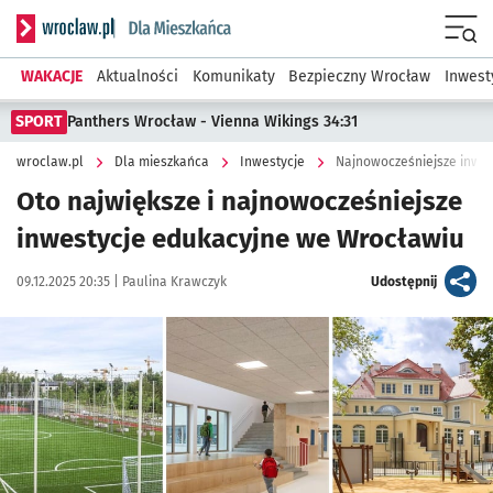
Serwis informacyjny wroclaw.pl podserwis: Dla mieszkańca
Menu
WAKACJE
Aktualności
Komunikaty
Bezpieczny Wrocław
Inwest
SPORT
Panthers Wrocław - Vienna Wikings 34:31
wroclaw.pl
Dla mieszkańca
Inwestycje
Najnowocześniejsze inwe
Oto największe i najnowocześniejsze
inwestycje edukacyjne we Wrocławiu
Data publikacji:
Autor:
artykuł
09.12.2025 20:35 |
Paulina Krawczyk
Udostępnij
Kliknij, aby zobaczyć galerię
Kliknij, aby powiększyć