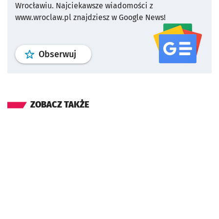
Wrocławiu.
Najciekawsze wiadomości z
www.wroclaw.pl znajdziesz w Google News!
profil
google news
serwisu wroclaw
Obserwuj
ZOBACZ TAKŻE