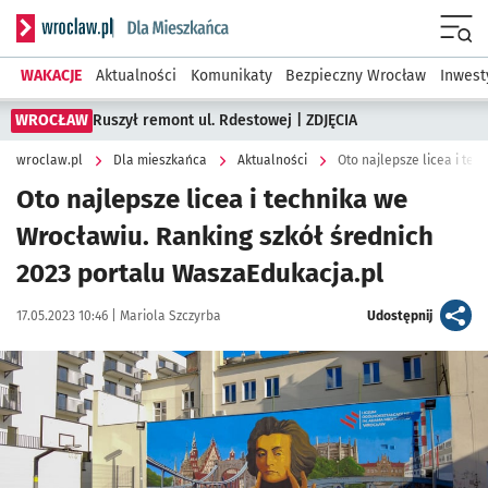
Serwis informacyjny wroclaw.pl podserwis: Dla mieszkańca
Menu
WAKACJE
Aktualności
Komunikaty
Bezpieczny Wrocław
Inwest
WROCŁAW
Ruszył remont ul. Rdestowej | ZDJĘCIA
wroclaw.pl
Dla mieszkańca
Aktualności
Oto najlepsze licea i technika we
Wrocławiu. Ranking szkół średnich
2023 portalu WaszaEdukacja.pl
Data publikacji:
Autor:
artykuł
17.05.2023 10:46 |
Mariola Szczyrba
Udostępnij
Kliknij, aby zobaczyć galerię