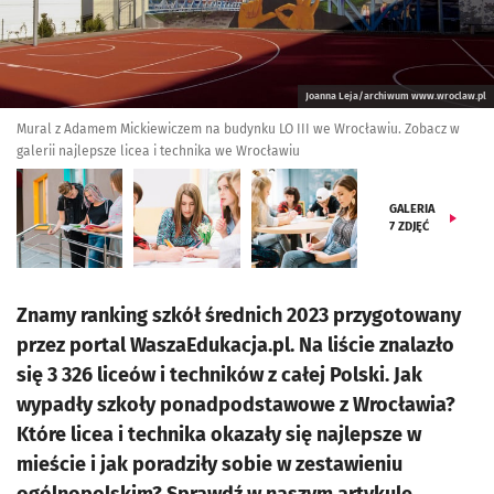
Joanna Leja/archiwum www.wroclaw.pl
Mural z Adamem Mickiewiczem na budynku LO III we Wrocławiu. Zobacz w
galerii najlepsze licea i technika we Wrocławiu
GALERIA
7
ZDJĘĆ
Znamy ranking szkół średnich 2023 przygotowany
przez portal WaszaEdukacja.pl. Na liście znalazło
się 3 326 liceów i techników z całej Polski. Jak
wypadły szkoły ponadpodstawowe z Wrocławia?
Które licea i technika okazały się najlepsze w
mieście i jak poradziły sobie w zestawieniu