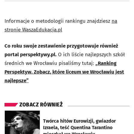
Informacje o metodologii rankingu znajdziesz
na
stronie WaszaEdukacja.pl
Co roku swoje zestawienie przygotowuje również
portal perspektywy.pl.
O ich liście najlepszych szkół
średnich we Wrocławiu pisaliśmy tutaj:
„Ranking
Perspektyw. Zobacz, które liceum we Wrocławiu jest
najlepsze”
ZOBACZ RÓWNIEŻ
otworzy się w nowej karcie
Twórca hitów Eurowizji, gwiazdor
Izraela, teść Quentina Tarantino