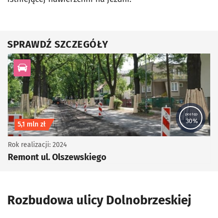
SPRAWDŹ SZCZEGÓŁY
kategoria Infrastruktura drogowa
postęp
30%
Koszt inwestycji
5,1 mln zł
Rok realizacji: 2024
Remont ul. Olszewskiego
Rozbudowa ulicy Dolnobrzeskiej