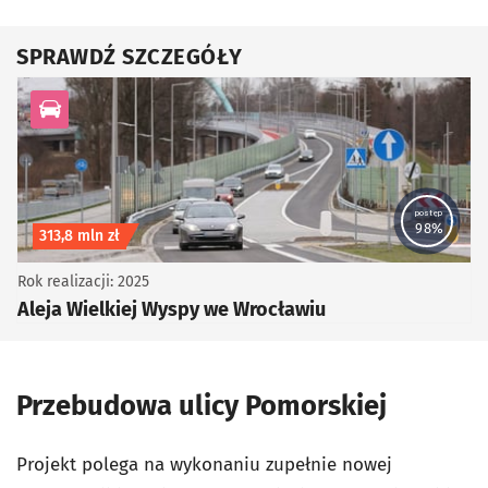
SPRAWDŹ SZCZEGÓŁY
kategoria Infrastruktura drogowa
postęp
98%
Koszt inwestycji
313,8 mln zł
Rok realizacji: 2025
Aleja Wielkiej Wyspy we Wrocławiu
Przebudowa ulicy Pomorskiej
Projekt polega na wykonaniu zupełnie nowej