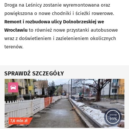
Droga na Leśnicy zostanie wyremontowana oraz
powiększona o nowe chodniki i ścieżki rowerowe.
Remont i rozbudowa ulicy Dolnobrzeskiej we
Wrocławiu
to również nowe przystanki autobusowe
wraz z doświetleniem i zazielenieniem okolicznych
terenów.
SPRAWDŹ SZCZEGÓŁY
kategoria Infrastruktura drogowa
postęp
99%
Koszt inwestycji
7,6 mln zł