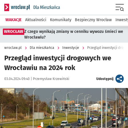
Serwis informacyjny wroclaw.pl podserwis: Dla mieszkańca
Menu
WAKACJE
Aktualności
Komunikaty
Bezpieczny Wrocław
Inwest
WROCŁAW
Z czego wynikają zmiany w cenniku wywozu śmieci we
Wrocławiu?
wroclaw.pl
Dla mieszkańca
Inwestycje
Przegląd inwestycji drog
Przegląd inwestycji drogowych we
Wrocławiu na 2024 rok
Data publikacji:
Autor:
artykuł
03.04.2024 09:40 |
Przemysław Krzewiński
Udostępnij
Kliknij, aby zobaczyć galerię
Kliknij, aby powiększyć