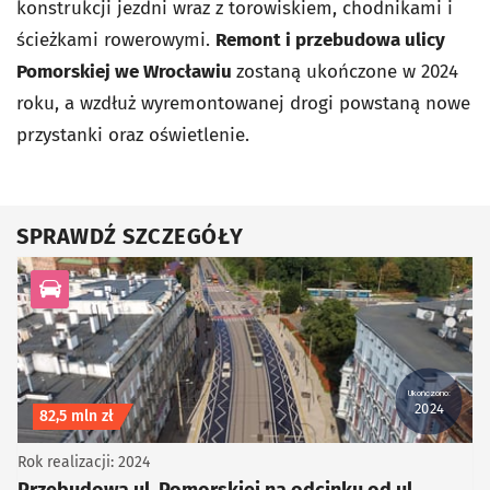
konstrukcji jezdni wraz z torowiskiem, chodnikami i
ścieżkami rowerowymi.
Remont i przebudowa ulicy
Pomorskiej we Wrocławiu
zostaną ukończone w 2024
roku, a wzdłuż wyremontowanej drogi powstaną nowe
przystanki oraz oświetlenie.
SPRAWDŹ SZCZEGÓŁY
kategoria Infrastruktura drogowa
Ukończono:
2024
Koszt inwestycji
82,5 mln zł
Rok realizacji: 2024
Przebudowa ul. Pomorskiej na odcinku od ul.