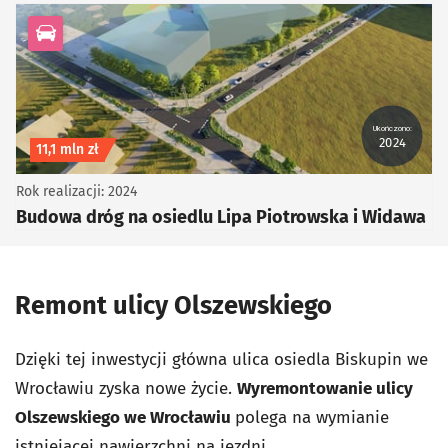
kategoria Infrastruktura drogowa
Ukończono:
2024
Koszt inwestycji
11,1 mln zł
Rok realizacji: 2024
Budowa dróg na osiedlu Lipa Piotrowska i Widawa
Remont ulicy Olszewskiego
Dzięki tej inwestycji główna ulica osiedla Biskupin we
Wrocławiu zyska nowe życie.
Wyremontowanie ulicy
Olszewskiego we Wrocławiu
polega na wymianie
istniejącej nawierzchni na jezdni.