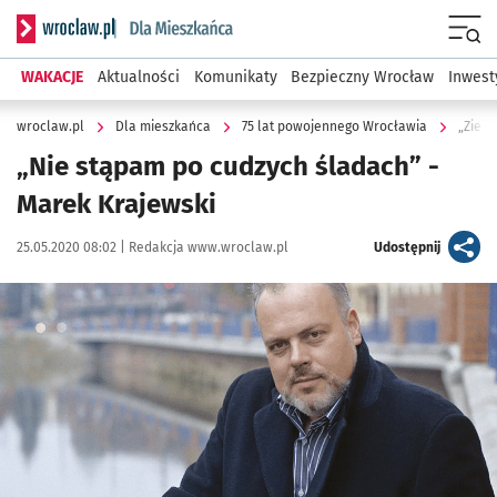
Serwis informacyjny wroclaw.pl podserwis: Dla mieszkańca
Menu
WAKACJE
Aktualności
Komunikaty
Bezpieczny Wrocław
Inwest
wroclaw.pl
Dla mieszkańca
75 lat powojennego Wrocławia
„Ziemi
„Nie stąpam po cudzych śladach” -
Marek Krajewski
Data publikacji:
Autor:
artykuł
25.05.2020 08:02 |
Redakcja www.wroclaw.pl
Udostępnij
Kliknij, aby powiększyć