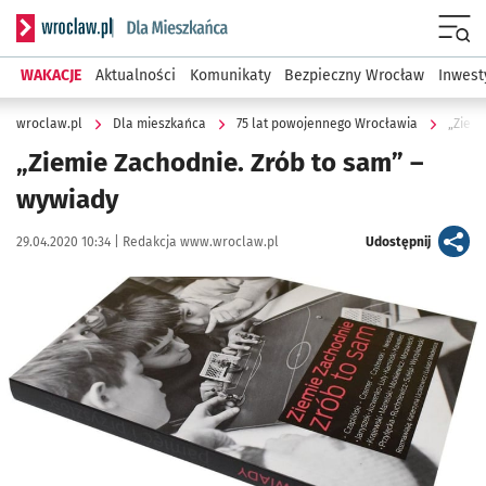
Serwis informacyjny wroclaw.pl podserwis: Dla mieszkańca
Menu
WAKACJE
Aktualności
Komunikaty
Bezpieczny Wrocław
Inwest
wroclaw.pl
Dla mieszkańca
75 lat powojennego Wrocławia
„Ziemi
„Ziemie Zachodnie. Zrób to sam” –
wywiady
Data publikacji:
Autor:
artykuł
29.04.2020 10:34 |
Redakcja www.wroclaw.pl
Udostępnij
Kliknij, aby powiększyć