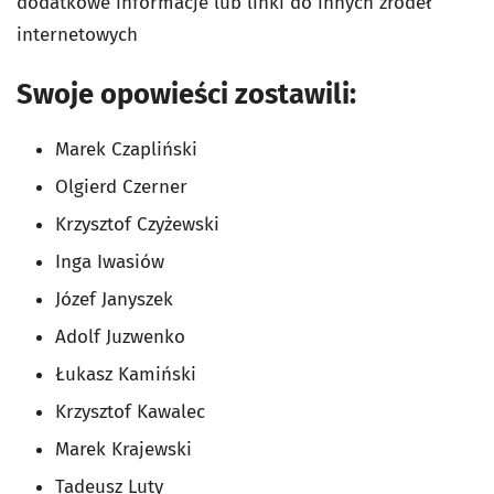
dodatkowe informacje lub linki do innych źródeł
internetowych
Swoje opowieści zostawili:
Marek Czapliński
Olgierd Czerner
Krzysztof Czyżewski
Inga Iwasiów
Józef Janyszek
Adolf Juzwenko
Łukasz Kamiński
Krzysztof Kawalec
Marek Krajewski
Tadeusz Luty