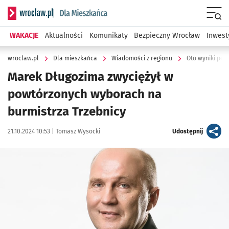
Serwis informacyjny wroclaw.pl podserwis: Dla mieszkańca
Menu
WAKACJE
Aktualności
Komunikaty
Bezpieczny Wrocław
Inwest
wroclaw.pl
Dla mieszkańca
Wiadomości z regionu
Oto wyniki po
Marek Długozima zwyciężył w
powtórzonych wyborach na
burmistrza Trzebnicy
Data publikacji:
Autor:
artykuł
21.10.2024 10:53 |
Tomasz Wysocki
Udostępnij
Kliknij, aby powiększyć