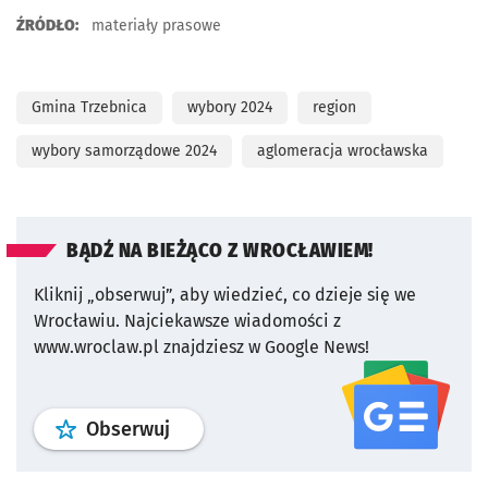
ŹRÓDŁO:
materiały prasowe
Gmina Trzebnica
wybory 2024
region
wybory samorządowe 2024
aglomeracja wrocławska
BĄDŹ NA BIEŻĄCO Z WROCŁAWIEM!
Kliknij „obserwuj”, aby wiedzieć, co dzieje się we
Wrocławiu.
Najciekawsze wiadomości z
www.wroclaw.pl znajdziesz w Google News!
profil
google news
serwisu wroclaw
Obserwuj