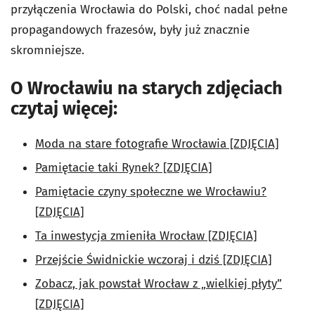
przyłączenia Wrocławia do Polski, choć nadal pełne
propagandowych frazesów, były już znacznie
skromniejsze.
O Wrocławiu na starych zdjęciach
czytaj więcej:
Moda na stare fotografie Wrocławia [ZDJĘCIA]
Pamiętacie taki Rynek? [ZDJĘCIA]
Pamiętacie czyny społeczne we Wrocławiu?
[ZDJĘCIA]
Ta inwestycja zmieniła Wrocław [ZDJĘCIA]
Przejście Świdnickie wczoraj i dziś [ZDJĘCIA]
Zobacz, jak powstał Wrocław z „wielkiej płyty”
[ZDJĘCIA]