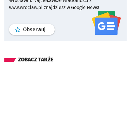
Wrocławiu.
Najciekawsze wiadomości z
www.wroclaw.pl znajdziesz w Google News!
profil
google news
serwisu wroclaw
Obserwuj
ZOBACZ TAKŻE