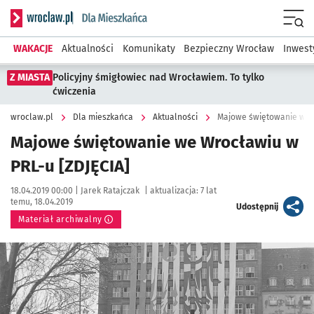
Serwis informacyjny wroclaw.pl podserwis: Dla mieszkańca
Menu
WAKACJE
Aktualności
Komunikaty
Bezpieczny Wrocław
Inwest
Z MIASTA
Policyjny śmigłowiec nad Wrocławiem. To tylko
ćwiczenia
wroclaw.pl
Dla mieszkańca
Aktualności
Majowe świętowanie we W
Majowe świętowanie we Wrocławiu w
PRL-u [ZDJĘCIA]
Data publikacji:
Autor:
18.04.2019 00:00 |
Jarek Ratajczak
|
aktualizacja:
7 lat
temu, 18.04.2019
artykuł
Udostępnij
Materiał archiwalny
Kliknij, aby powiększyć