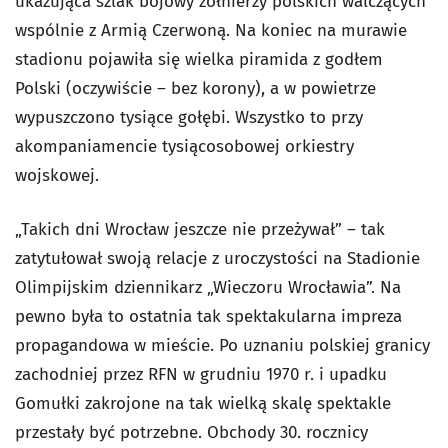
ukazująca szlak bojowy żołnierzy polskich walczących
wspólnie z Armią Czerwoną. Na koniec na murawie
stadionu pojawiła się wielka piramida z godłem
Polski (oczywiście – bez korony), a w powietrze
wypuszczono tysiące gołębi. Wszystko to przy
akompaniamencie tysiącosobowej orkiestry
wojskowej.
„Takich dni Wrocław jeszcze nie przeżywał” – tak
zatytułował swoją relacje z uroczystości na Stadionie
Olimpijskim dziennikarz „Wieczoru Wrocławia”. Na
pewno była to ostatnia tak spektakularna impreza
propagandowa w mieście. Po uznaniu polskiej granicy
zachodniej przez RFN w grudniu 1970 r. i upadku
Gomułki zakrojone na tak wielką skalę spektakle
przestały być potrzebne. Obchody 30. rocznicy