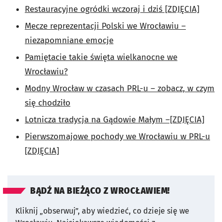
Restauracyjne ogródki wczoraj i dziś [ZDJĘCIA]
Mecze reprezentacji Polski we Wrocławiu –
niezapomniane emocje
Pamiętacie takie święta wielkanocne we
Wrocławiu?
Modny Wrocław w czasach PRL-u – zobacz, w czym
się chodziło
Lotnicza tradycja na Gądowie Małym –[ZDJĘCIA]
Pierwszomajowe pochody we Wrocławiu w PRL-u
[ZDJĘCIA]
BĄDŹ NA BIEŻĄCO Z WROCŁAWIEM!
Kliknij „obserwuj”, aby wiedzieć, co dzieje się we