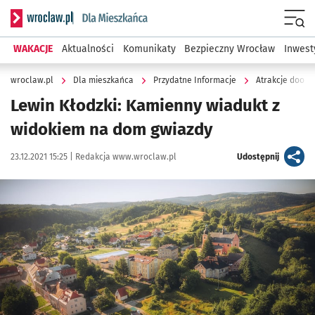
Serwis informacyjny wroclaw.pl podserwis: Dla mieszkańca
Menu
WAKACJE
Aktualności
Komunikaty
Bezpieczny Wrocław
Inwest
wroclaw.pl
Dla mieszkańca
Przydatne Informacje
Atrakcje dooko
Lewin Kłodzki: Kamienny wiadukt z
widokiem na dom gwiazdy
Data publikacji:
Autor:
artykuł
23.12.2021 15:25 |
Redakcja www.wroclaw.pl
Udostępnij
Kliknij, aby powiększyć