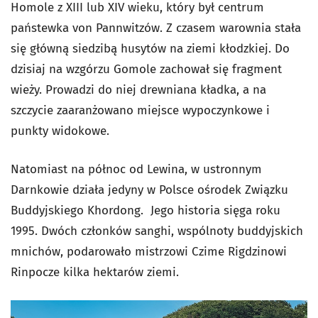
Homole z XIII lub XIV wieku, który był centrum
państewka von Pannwitzów. Z czasem warownia stała
się główną siedzibą husytów na ziemi kłodzkiej. Do
dzisiaj na wzgórzu Gomole zachował się fragment
wieży. Prowadzi do niej drewniana kładka, a na
szczycie zaaranżowano miejsce wypoczynkowe i
punkty widokowe.
Natomiast na północ od Lewina, w ustronnym
Darnkowie działa jedyny w Polsce ośrodek Związku
Buddyjskiego Khordong. Jego historia sięga roku
1995. Dwóch członków sanghi, wspólnoty buddyjskich
mnichów, podarowało mistrzowi Czime Rigdzinowi
Rinpocze kilka hektarów ziemi.