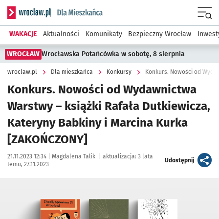
Serwis informacyjny wroclaw.pl podserwis: Dla mieszkańca
Menu
WAKACJE
Aktualności
Komunikaty
Bezpieczny Wrocław
Inwest
WROCŁAW
Wrocławska Potańcówka w sobotę, 8 sierpnia
wroclaw.pl
Dla mieszkańca
Konkursy
Konkurs. Nowości od Wydawnictwa
Warstwy – książki Rafała Dutkiewicza,
Kateryny Babkiny i Marcina Kurka
[ZAKOŃCZONY]
Data publikacji:
Autor:
21.11.2023 12:34 |
Magdalena Talik
|
aktualizacja:
3 lata
artykuł
Udostępnij
temu, 27.11.2023
Kliknij, aby powiększyć