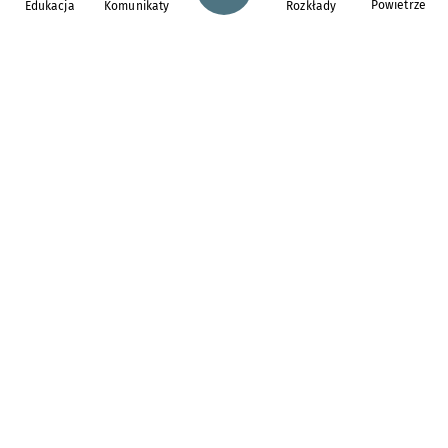
Powietrze
Edukacja
Komunikaty
Rozkłady
pl. Solny 14,
50-062
Wrocław
tel. 71 776 71 42
e-mail:
redakcja@araw.pl
Aktualności
Dla osób z
niepełnosprawnościami
Komunikaty i ostrzeżenia
Zdrowie we Wrocławiu
Bezpieczny Wrocław
Wiadomości z regionu
Inwestycje
Polecamy
Wrocławskie osiedla
Konkursy
Gastronomia