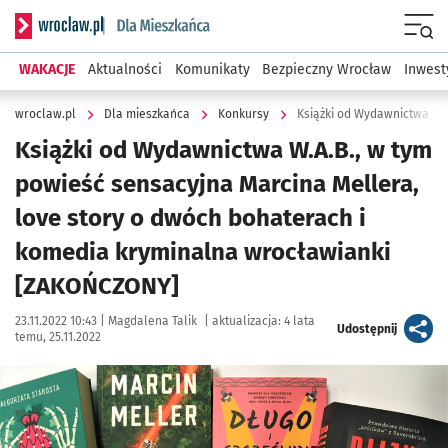
Serwis informacyjny wroclaw.pl podserwis: Dla mieszkańca
Menu
WAKACJE
Aktualności
Komunikaty
Bezpieczny Wrocław
Inwest
wroclaw.pl
Dla mieszkańca
Konkursy
Książki od Wydawnictwa W.A.B., w tym
powieść sensacyjna Marcina Mellera,
love story o dwóch bohaterach i
komedia kryminalna wrocławianki
[ZAKOŃCZONY]
Data publikacji:
Autor:
23.11.2022 10:43 |
Magdalena Talik
|
aktualizacja:
4 lata
artykuł
Udostępnij
temu, 25.11.2022
Kliknij, aby powiększyć