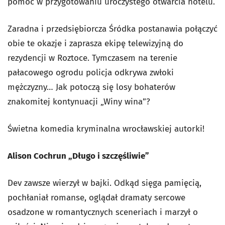
pomoc w przygotowaniu uroczystego otwarcia hotelu.
Zaradna i przedsiębiorcza Śródka postanawia połączyć
obie te okazje i zaprasza ekipę telewizyjną do
rezydencji w Roztoce. Tymczasem na terenie
pałacowego ogrodu policja odkrywa zwłoki
mężczyzny… Jak potoczą się losy bohaterów
znakomitej kontynuacji „Winy wina”?
Świetna komedia kryminalna wrocławskiej autorki!
Alison Cochrun „Długo i szczęśliwie”
Dev zawsze wierzył w bajki. Odkąd sięga pamięcią,
pochłaniał romanse, oglądał dramaty sercowe
osadzone w romantycznych sceneriach i marzył o