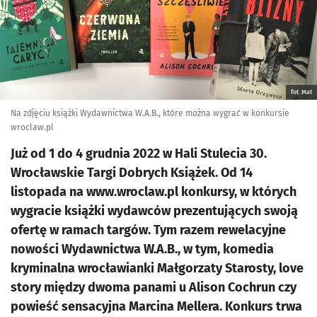
fot. Mat
Na zdjęciu książki Wydawnictwa W.A.B., które można wygrać w konkursie
wroclaw.pl
Już od 1 do 4 grudnia 2022 w Hali Stulecia 30.
Wrocławskie Targi Dobrych Książek. Od 14
listopada na www.wroclaw.pl konkursy, w których
wygracie książki wydawców prezentujących swoją
ofertę w ramach targów. Tym razem rewelacyjne
nowości Wydawnictwa W.A.B., w tym, komedia
kryminalna wrocławianki Małgorzaty Starosty, love
story między dwoma panami u Alison Cochrun czy
powieść sensacyjna Marcina Mellera. Konkurs trwa