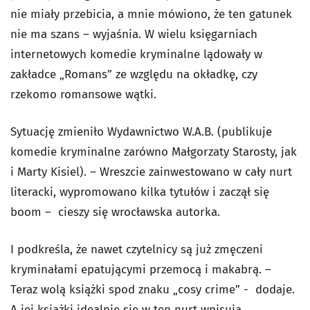
nie miały przebicia, a mnie mówiono, że ten gatunek
nie ma szans – wyjaśnia. W wielu księgarniach
internetowych komedie kryminalne lądowały w
zakładce „Romans” ze względu na okładkę, czy
rzekomo romansowe wątki.
Sytuację zmieniło Wydawnictwo W.A.B. (publikuje
komedie kryminalne zarówno Małgorzaty Starosty, jak
i Marty Kisiel). – Wreszcie zainwestowano w cały nurt
literacki, wypromowano kilka tytułów i zaczął się
boom – cieszy się wrocławska autorka.
I podkreśla, że nawet czytelnicy są już zmęczeni
kryminałami epatującymi przemocą i makabrą. –
Teraz wolą książki spod znaku „cosy crime” - dodaje.
A jej książki idealnie się w ten nurt wpisują.