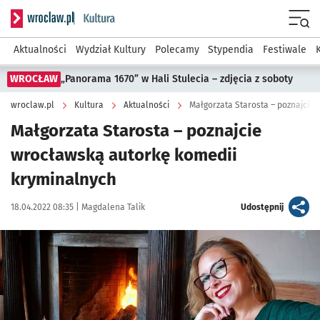
Serwis informacyjny wroclaw.pl podserwis: Kultura
Menu
Aktualności
Wydział Kultury
Polecamy
Stypendia
Festiwale
WROCŁAW
„Panorama 1670” w Hali Stulecia – zdjęcia z soboty
wroclaw.pl
Kultura
Aktualności
Małgorzata Starosta – poznajcie
Małgorzata Starosta – poznajcie
wrocławską autorkę komedii
kryminalnych
Data publikacji:
Autor:
artykuł
18.04.2022 08:35 |
Magdalena Talik
Udostępnij
Kliknij, aby powiększyć