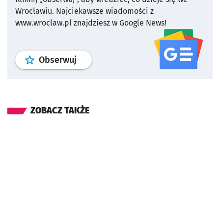
Wrocławiu.
Najciekawsze wiadomości z
www.wroclaw.pl znajdziesz w Google News!
profil
google news
serwisu wroclaw
Obserwuj
ZOBACZ TAKŻE