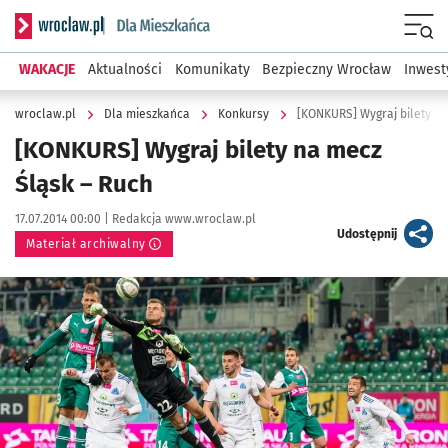
Serwis informacyjny wroclaw.pl podserwis: Dla mieszkańca
Menu
WAKACJE
Aktualności
Komunikaty
Bezpieczny Wrocław
Inwest
wroclaw.pl
Dla mieszkańca
Konkursy
[KONKURS] Wygraj bilety na
[KONKURS] Wygraj bilety na mecz
Śląsk – Ruch
Data publikacji:
Autor:
17.07.2014 00:00 |
Redakcja www.wroclaw.pl
artykuł
Udostępnij
Materiał archiwalny
Kliknij, aby powiększyć