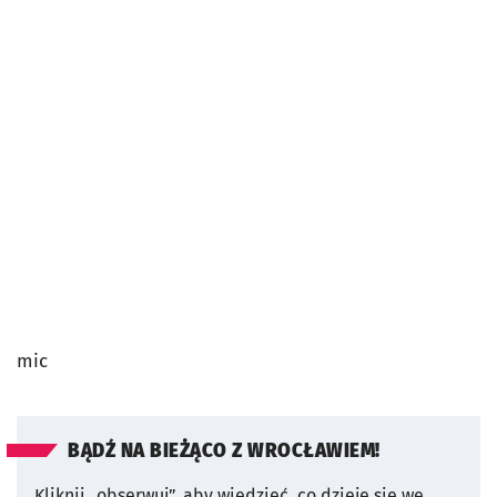
mic
BĄDŹ NA BIEŻĄCO Z WROCŁAWIEM!
Kliknij „obserwuj”, aby wiedzieć, co dzieje się we