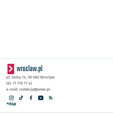
pl. Solny 14,
50-062
Wrocław
tel. 71 776 71 42
e-mail:
redakcja@araw.pl