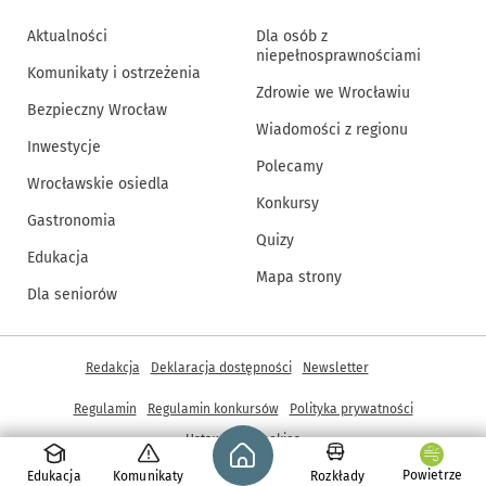
Aktualności
Dla osób z
niepełnosprawnościami
Komunikaty i ostrzeżenia
Zdrowie we Wrocławiu
Bezpieczny Wrocław
Wiadomości z regionu
Inwestycje
Polecamy
Wrocławskie osiedla
Konkursy
Gastronomia
Quizy
Edukacja
Mapa strony
Dla seniorów
Inne informacje
Redakcja
Deklaracja dostępności
Newsletter
Regulamin
Regulamin konkursów
Polityka prywatności
Strona główna - wroclaw.pl
Ustawienia cookies
Powietrze
Edukacja
Komunikaty
Rozkłady
© Copyright 2005-2026, ARAW S.A., Gmina Wrocław