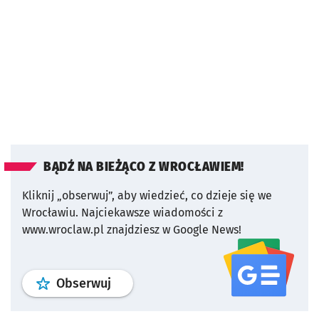
BĄDŹ NA BIEŻĄCO Z WROCŁAWIEM!
Kliknij „obserwuj”, aby wiedzieć, co dzieje się we
Wrocławiu.
Najciekawsze wiadomości z
www.wroclaw.pl znajdziesz w Google News!
profil
google news
serwisu wroclaw
Obserwuj