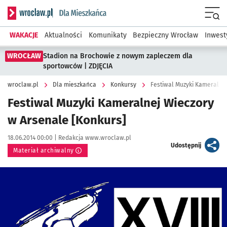
Serwis informacyjny wroclaw.pl podserwis: Dla mieszkańca
Menu
WAKACJE
Aktualności
Komunikaty
Bezpieczny Wrocław
Inwest
WROCŁAW
Stadion na Brochowie z nowym zapleczem dla
sportowców | ZDJĘCIA
wroclaw.pl
Dla mieszkańca
Konkursy
Festiwal Muzyki Kameralnej
Festiwal Muzyki Kameralnej Wieczory
w Arsenale [Konkurs]
Data publikacji:
Autor:
18.06.2014 00:00 |
Redakcja www.wroclaw.pl
artykuł
Udostępnij
Materiał archiwalny
Kliknij, aby powiększyć