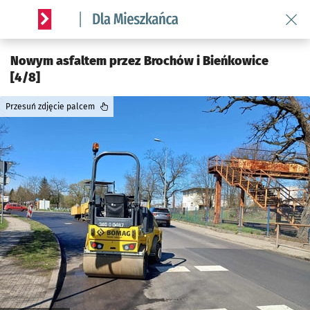
Wróć 
Serwis informacyjny wroclaw.pl podserwis: Dla mieszkańca
Nowym asfaltem przez Brochów i Bieńkowice
[4/8]
Przesuń zdjęcie palcem