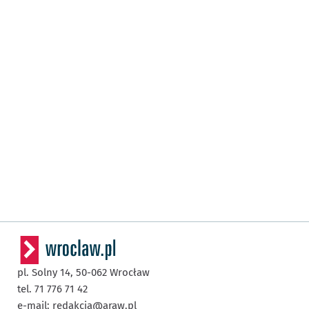
pl. Solny 14,
50-062
Wrocław
tel. 71 776 71 42
e-mail:
redakcja@araw.pl