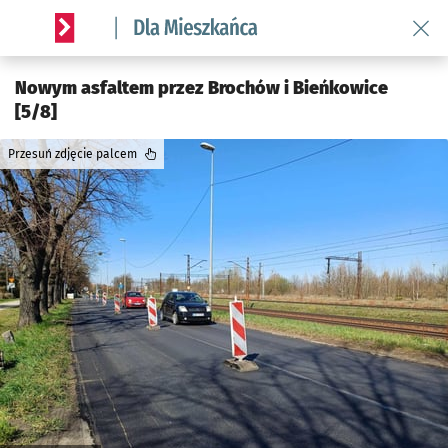
Wróć 
Serwis informacyjny wroclaw.pl podserwis: Dla mieszkańca
Nowym asfaltem przez Brochów i Bieńkowice
[5/8]
Przesuń zdjęcie palcem