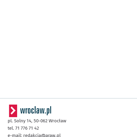
pl. Solny 14,
50-062
Wrocław
tel. 71 776 71 42
e-mail:
redakcja@araw.pl