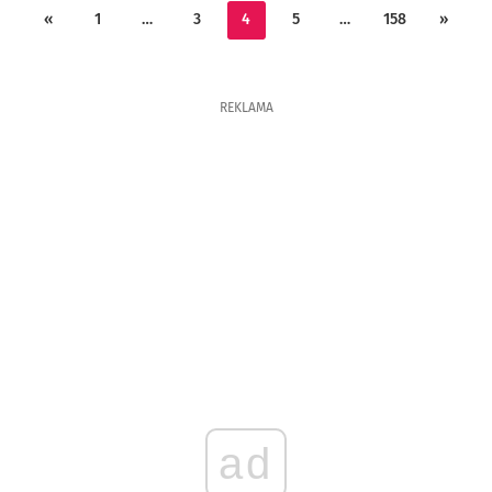
«
1
…
3
4
5
…
158
»
REKLAMA
ad