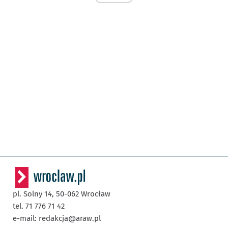
pl. Solny 14,
50-062
Wrocław
tel. 71 776 71 42
e-mail:
redakcja@araw.pl