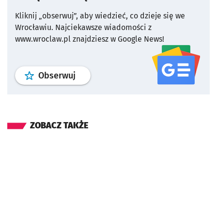
Kliknij „obserwuj”, aby wiedzieć, co dzieje się we
Wrocławiu.
Najciekawsze wiadomości z
www.wroclaw.pl znajdziesz w Google News!
profil
google news
serwisu wroclaw
Obserwuj
ZOBACZ TAKŻE