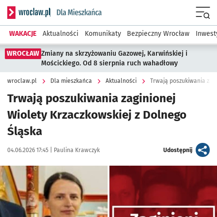
Serwis informacyjny wroclaw.pl podserwis: Dla mieszkańca
Menu
WAKACJE
Aktualności
Komunikaty
Bezpieczny Wrocław
Inwest
WROCŁAW
Zmiany na skrzyżowaniu Gazowej, Karwińskiej i
Mościckiego. Od 8 sierpnia ruch wahadłowy
wroclaw.pl
Dla mieszkańca
Aktualności
Trwają poszukiwania zagi
Trwają poszukiwania zaginionej
Wiolety Krzaczkowskiej z Dolnego
Śląska
Data publikacji:
Autor:
artykuł
04.06.2026 17:45 |
Paulina Krawczyk
Udostępnij
Kliknij, aby powiększyć