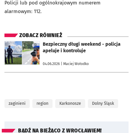
Policji lub pod ogólnokrajowym numerem
alarmowym: 112.
ZOBACZ RÓWNIEŻ
otworzy się w nowej karcie
Bezpieczny długi weekend - policja
apeluje i kontroluje
04.06.2026
| Maciej Wołodko
zaginieni
region
Karkonosze
Dolny Śląsk
BĄDŹ NA BIEŻĄCO Z WROCŁAWIEM!