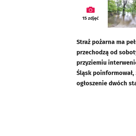
galeria
15
zdjęć
Straż pożarna ma peł
przechodzą od soboty
przyziemiu interwenio
Śląsk poinformował,
ogłoszenie dwóch st