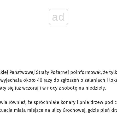
ad
iej Państwowej Straży Pożarnej poinformował, że tylk
 wyjechała około 40 razy do zgłoszeń o zalaniach i lo
ały się już wczoraj i w nocy z sobotę na niedzielę.
awia również, że spróchniałe konary i pnie drzew pod 
tuacja miała miejsce na ulicy Grochowej, gdzie pień d