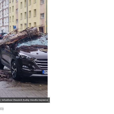
/ Arkadiusz Chwaścik Radny Osiedla Gajowice
23)