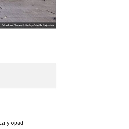
Arkadiusz Chwaścik Radny Osiedla Gajowice
ączny opad