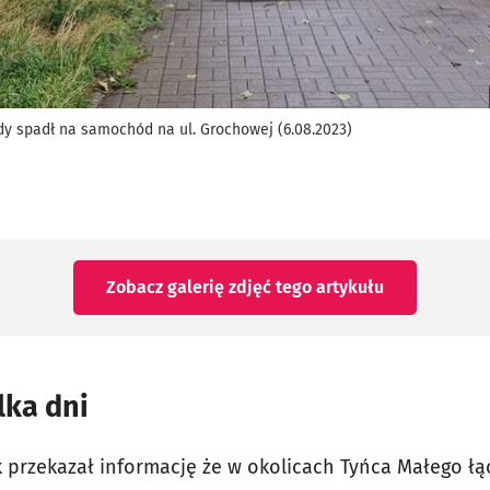
 spadł na samochód na ul. Grochowej (6.08.2023)
Zobacz galerię zdjęć
tego artykułu
lka dni
k przekazał informację że w okolicach Tyńca Małego ł