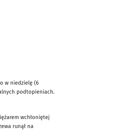
o w niedzielę (6
kalnych podtopieniach.
ciężarem wchłoniętej
rzewa runął na