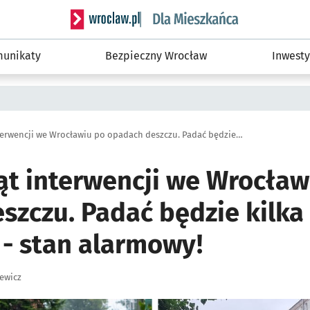
Serwis informacyjny wroclaw.pl podserwis: Dla
unikaty
Bezpieczny Wrocław
Inwesty
Kilkadziesiąt interwencji we Wrocławiu po opadach deszczu. Padać będzie kilka dni, na rzece Ślęza - stan alarmowy!
ąt interwencji we Wrocław
zczu. Padać będzie kilka 
 - stan alarmowy!
ewicz
ię