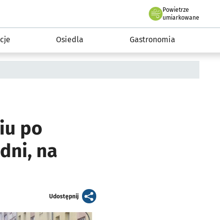
Powietrze
we Wrocławiu
 mieszkańca
umiarkowane
cje
Osiedla
Gastronomia
iu po
dni, na
artykuł
Udostępnij