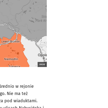
IMGW
rednio w rejonie
o. Nie ma też
cza pod wiaduktami.