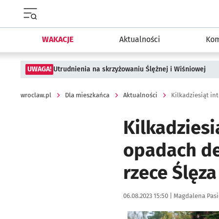
Menu główne portalu wroclaw.pl
WAKACJE
Aktualności
Kom
UWAGA!
Utrudnienia na skrzyżowaniu Ślężnej i Wiśniowej
wroclaw.pl
Dla mieszkańca
Aktualności
Kilkadziesi
opadach des
rzece Ślęza
Data publikacji:
Autor:
06.08.2023 15:50 |
Magdalena Pasi
Kliknij, aby zobaczyć galer
Kliknij, aby powiększyć