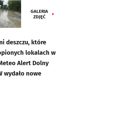
GALERIA
ZDJĘĆ
i deszczu, które
opionych lokalach w
 Meteo Alert Dolny
GW wydało nowe