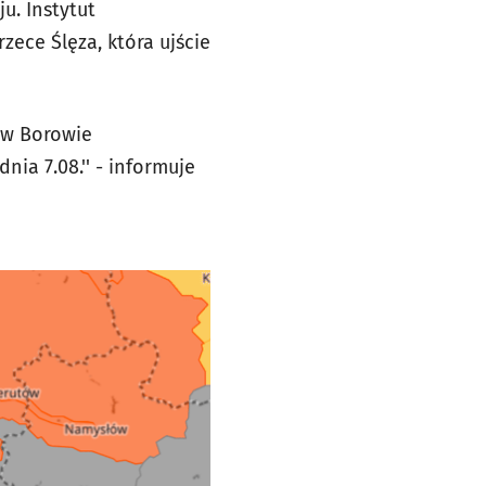
ju.
Instytut
zece Ślęza, która ujście
 w Borowie
a 7.08.'' - informuje