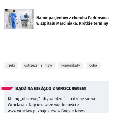
otworzy się w nowej karcie
Nabór pacjentów z chorobą Parkinsona
w szpitalu Marciniaka. Krótkie terminy
rzeki
ostrzeżenie imgw
komunikaty
Odra
BĄDŹ NA BIEŻĄCO Z WROCŁAWIEM!
Kliknij „obserwuj”, aby wiedzieć, co dzieje się we
Wrocławiu.
Najciekawsze wiadomości z
www.wroclaw.pl znajdziesz w Google News!