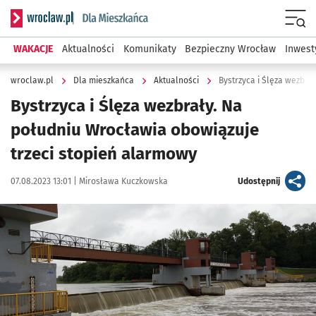
Serwis informacyjny wroclaw.pl podserwis: Dla mieszkańca
Menu
WAKACJE
Aktualności
Komunikaty
Bezpieczny Wrocław
Inwest
wroclaw.pl
Dla mieszkańca
Aktualności
Bystrzyca i Ślęza wezbrały. Na
południu Wrocławia obowiązuje
trzeci stopień alarmowy
Data publikacji:
Autor:
artykuł
07.08.2023 13:01 |
Mirosława Kuczkowska
Udostępnij
Kliknij, aby powiększyć