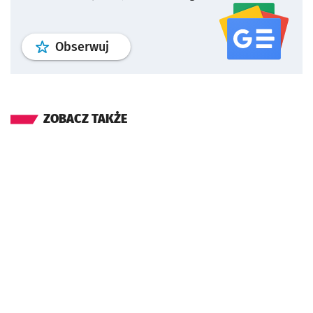
profil
google news
serwisu wroclaw
Obserwuj
ZOBACZ TAKŻE