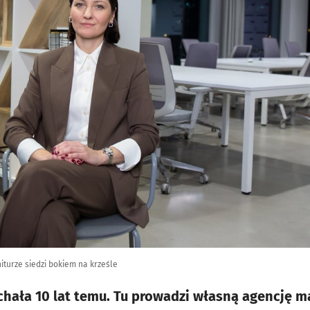
iturze siedzi bokiem na krześle
jechała 10 lat temu. Tu prowadzi własną agencję 