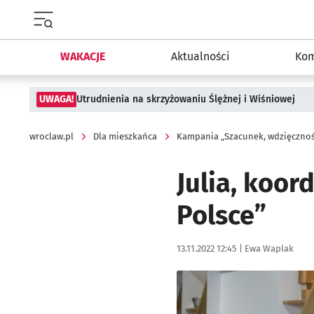
Menu główne portalu wroclaw.pl
WAKACJE
Aktualności
Kom
UWAGA!
Utrudnienia na skrzyżowaniu Ślężnej i Wiśniowej
wroclaw.pl
Dla mieszkańca
Kampania „Szacunek, wdzięcznoś
Julia, koor
Polsce”
Data publikacji:
Autor:
13.11.2022 12:45 |
Ewa Waplak
Kliknij, aby powiększyć