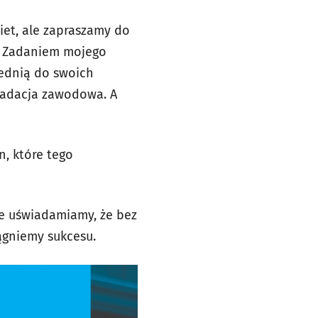
biet, ale zapraszamy do
m. Zadaniem mojego
iednią do swoich
gradacja zawodowa. A
n, które tego
ie uświadamiamy, że bez
iągniemy sukcesu.