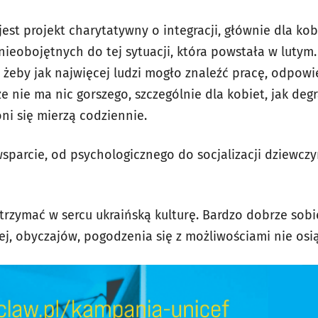
jest projekt charytatywny o integracji, głównie dla ko
nieobojętnych do tej sytuacji, która powstała w luty
k, żeby jak najwięcej ludzi mogło znaleźć pracę, odpow
że nie ma nic gorszego, szczególnie dla kobiet, jak de
oni się mierzą codziennie.
wsparcie, od psychologicznego do socjalizacji dziewczy
rzymać w sercu ukraińską kulturę. Bardzo dobrze sob
nej, obyczajów, pogodzenia się z możliwościami nie os