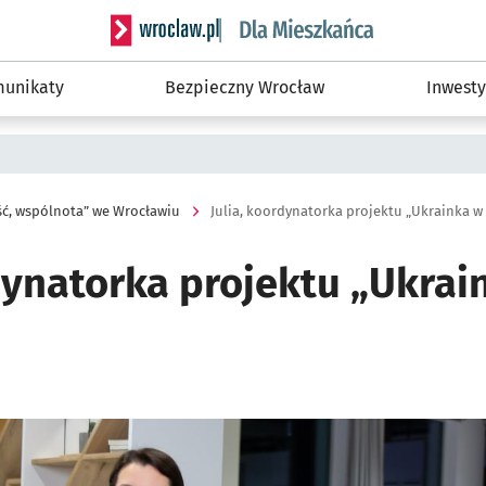
Serwis informacyjny wroclaw.pl podserwis: Dla
unikaty
Bezpieczny Wrocław
Inwesty
ć, wspólnota” we Wrocławiu
Julia, koordynatorka projektu „Ukrainka w
dynatorka projektu „Ukrai