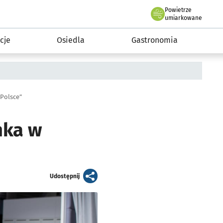
Powietrze
we Wrocławiu
 mieszkańca
umiarkowane
cje
Osiedla
Gastronomia
 Polsce”
nka w
artykuł
Udostępnij