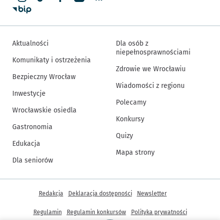
Aktualności
Dla osób z
niepełnosprawnościami
Komunikaty i ostrzeżenia
Zdrowie we Wrocławiu
Bezpieczny Wrocław
Wiadomości z regionu
Inwestycje
Polecamy
Wrocławskie osiedla
Konkursy
Gastronomia
Quizy
Edukacja
Mapa strony
Dla seniorów
Inne informacje
Redakcja
Deklaracja dostępności
Newsletter
Regulamin
Regulamin konkursów
Polityka prywatności