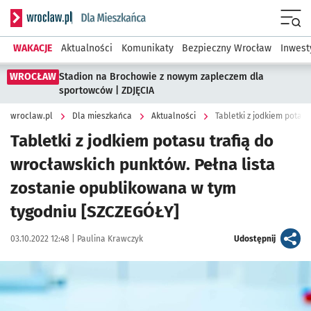
Serwis informacyjny wroclaw.pl podserwis: Dla mieszkańca
Menu
WAKACJE
Aktualności
Komunikaty
Bezpieczny Wrocław
Inwest
WROCŁAW
Stadion na Brochowie z nowym zapleczem dla
sportowców | ZDJĘCIA
wroclaw.pl
Dla mieszkańca
Aktualności
Tabletki z jodkiem potasu trafią do
wrocławskich punktów. Pełna lista
zostanie opublikowana w tym
tygodniu [SZCZEGÓŁY]
Data publikacji:
Autor:
artykuł
03.10.2022 12:48 |
Paulina Krawczyk
Udostępnij
Kliknij, aby powiększyć