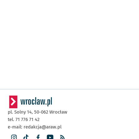
pl. Solny 14,
50-062
Wrocław
tel. 71 776 71 42
e-mail:
redakcja@araw.pl