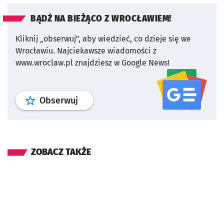
BĄDŹ NA BIEŻĄCO Z WROCŁAWIEM!
Kliknij „obserwuj”, aby wiedzieć, co dzieje się we
Wrocławiu.
Najciekawsze wiadomości z
www.wroclaw.pl znajdziesz w Google News!
profil
google news
serwisu wroclaw
Obserwuj
ZOBACZ TAKŻE