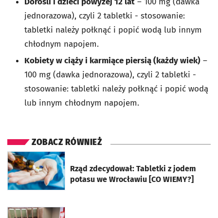
Dorośli i dzieci powyżej 12 lat
– 100 mg (dawka
jednorazowa), czyli 2 tabletki - stosowanie:
tabletki należy połknąć i popić wodą lub innym
chłodnym napojem.
Kobiety w ciąży i karmiące piersią (każdy wiek)
–
100 mg (dawka jednorazowa), czyli 2 tabletki -
stosowanie: tabletki należy połknąć i popić wodą
lub innym chłodnym napojem.
ZOBACZ RÓWNIEŻ
otworzy się w nowej karcie
Rząd zdecydował: Tabletki z jodem
potasu we Wrocławiu [CO WIEMY?]
otworzy się w nowej karcie