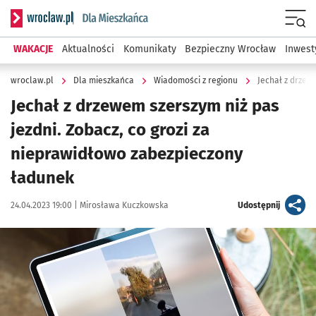
Serwis informacyjny wroclaw.pl podserwis: Dla mieszkańca
Menu
WAKACJE
Aktualności
Komunikaty
Bezpieczny Wrocław
Inwest
wroclaw.pl
Dla mieszkańca
Wiadomości z regionu
Jechał z drzewem szerszym niż pas
jezdni. Zobacz, co grozi za
nieprawidłowo zabezpieczony
ładunek
Data publikacji:
Autor:
artykuł
24.04.2023 19:00 |
Mirosława Kuczkowska
Udostępnij
Kliknij, aby powiększyć