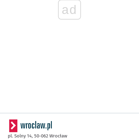
ad
pl. Solny 14,
50-062
Wrocław