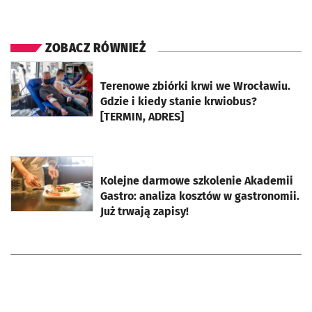
ZOBACZ RÓWNIEŻ
otworzy się w nowej karcie
Terenowe zbiórki krwi we Wrocławiu.
Gdzie i kiedy stanie krwiobus?
[TERMIN, ADRES]
otworzy się w nowej karcie
Kolejne darmowe szkolenie Akademii
Gastro: analiza kosztów w gastronomii.
Już trwają zapisy!