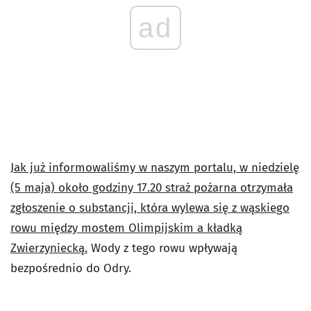
ad
Jak już informowaliśmy w naszym portalu, w niedzielę
(5 maja) około godziny 17.20 straż pożarna otrzymała
zgłoszenie o substancji, która wylewa się z wąskiego
rowu między mostem Olimpijskim a kładką
Zwierzyniecką.
Wody z tego rowu wpływają
bezpośrednio do Odry.