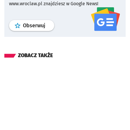
www.wroclaw.pl znajdziesz w Google News!
profil
google news
serwisu wroclaw
Obserwuj
ZOBACZ TAKŻE