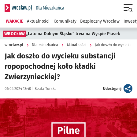
Serwis informacyjny wroclaw.pl podserwis: Dla mieszkańca
Menu
WAKACJE
Aktualności
Komunikaty
Bezpieczny Wrocław
Inwest
WROCŁAW
„Lato na Dolnym Śląsku” trwa na Wyspie Piasek
wroclaw.pl
Dla mieszkańca
Aktualności
Jak doszło do wycieku s
Jak doszło do wycieku substancji
ropopochodnej koło kładki
Zwierzynieckiej?
Data publikacji:
Autor:
artykuł
06.05.2024 13:40 |
Beata Turska
Udostępnij
Kliknij, aby powiększyć