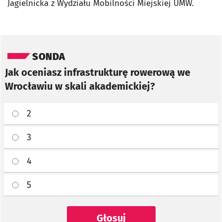
Jagielnicka z Wydziału Mobilności Miejskiej UMW.
Pomiń sondę
SONDA
Jak oceniasz infrastrukturę rowerową we
Wrocławiu w skali akademickiej?
2
3
4
5
Głosuj