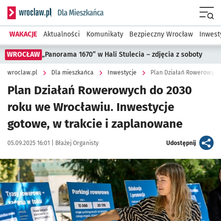
Serwis informacyjny wroclaw.pl podserwis: Dla mieszkańca
Menu
WAKACJE
Aktualności
Komunikaty
Bezpieczny Wrocław
Inwest
WROCŁAW
„Panorama 1670” w Hali Stulecia – zdjęcia z soboty
wroclaw.pl
Dla mieszkańca
Inwestycje
Plan Działań Rowerowych do 2030
roku we Wrocławiu. Inwestycje
gotowe, w trakcie i zaplanowane
Data publikacji:
Autor:
artykuł
05.09.2025 16:01 |
Błażej Organisty
Udostępnij
Kliknij, aby zobaczyć galerię