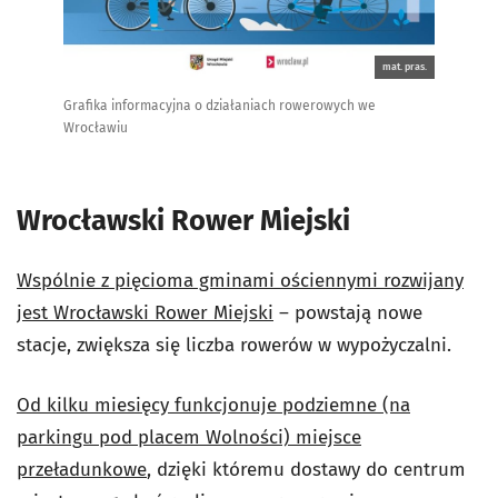
mat. pras.
Grafika informacyjna o działaniach rowerowych we
Wrocławiu
Wrocławski Rower Miejski
Wspólnie z pięcioma gminami ościennymi rozwijany
jest Wrocławski Rower Miejski
– powstają nowe
stacje, zwiększa się liczba rowerów w wypożyczalni.
Od kilku miesięcy funkcjonuje podziemne (na
parkingu pod placem Wolności) miejsce
przeładunkowe
, dzięki któremu dostawy do centrum